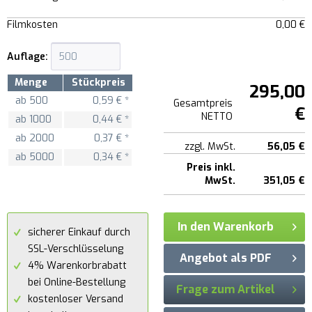
Filmkosten
0,00 €
Auflage:
Menge
Stückpreis
295,00
ab
500
0,59 € *
Gesamtpreis
€
NETTO
ab
1000
0,44 € *
ab
2000
0,37 € *
zzgl. MwSt.
56,05 €
ab
5000
0,34 € *
Preis inkl.
MwSt.
351,05 €
In den Warenkorb
sicherer Einkauf durch
SSL-Verschlüsselung
Angebot als PDF
4% Warenkorbrabatt
bei Online-Bestellung
Frage zum Artikel
kostenloser Versand