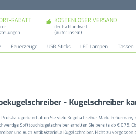
ORT-RABATT
KOSTENLOSER VERSAND
hrer
deutschlandweit
stellungen
(außer Inseln)
e
Feuerzeuge
USB-Sticks
LED Lampen
Tassen
ekugelschreiber - Kugelschreiber ka
r Preiskategorie erhalten Sie viele Kugelschreiber Made in Germany m
hwertige Softtouchkugelschreiber erhalten Sie bereits ab € 0,75. Eb
reiber und auch antibakterielle Kugelschreiber. Nicht zu vergessen 