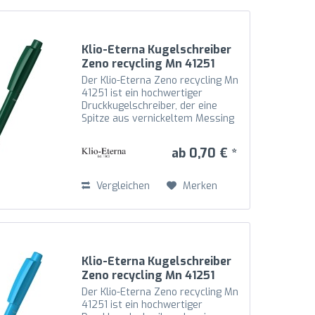
Klio-Eterna Kugelschreiber
Zeno recycling Mn 41251
dunkelgrün I
Der Klio-Eterna Zeno recycling Mn
41251 ist ein hochwertiger
Druckkugelschreiber, der eine
Spitze aus vernickeltem Messing
mit Schaft, Oberteil und Drücker
aus recyceltem Kunststoff (rABS)
ab 0,70 € *
in hochglänzender Optik
kombiniert. Die Mechanik...
Vergleichen
Merken
Klio-Eterna Kugelschreiber
Zeno recycling Mn 41251
cyan TQ
Der Klio-Eterna Zeno recycling Mn
41251 ist ein hochwertiger