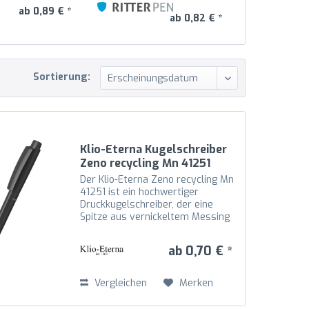
ab 0,89 € *
ab 0,82 € *
Sortierung:
Klio-Eterna Kugelschreiber
Zeno recycling Mn 41251
anthrazit C1
Der Klio-Eterna Zeno recycling Mn
41251 ist ein hochwertiger
Druckkugelschreiber, der eine
Spitze aus vernickeltem Messing
mit Schaft, Oberteil und Drücker
aus recyceltem Kunststoff (rABS)
ab 0,70 € *
in hochglänzender Optik
kombiniert. Die Mechanik...
Vergleichen
Merken