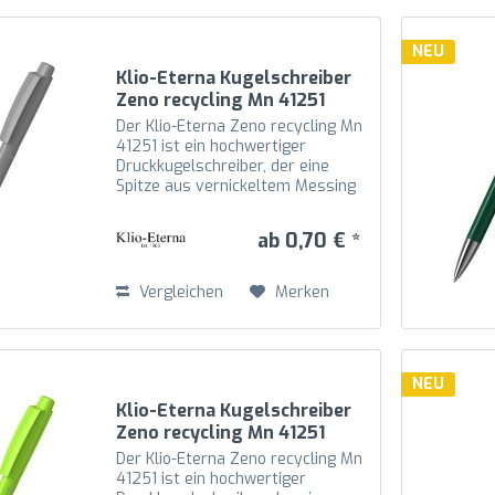
NEU
Klio-Eterna Kugelschreiber
Zeno recycling Mn 41251
grau C
Der Klio-Eterna Zeno recycling Mn
41251 ist ein hochwertiger
Druckkugelschreiber, der eine
Spitze aus vernickeltem Messing
mit Schaft, Oberteil und Drücker
aus recyceltem Kunststoff (rABS)
ab 0,70 € *
in hochglänzender Optik
kombiniert. Die Mechanik...
Vergleichen
Merken
NEU
Klio-Eterna Kugelschreiber
Zeno recycling Mn 41251
hellgrün TZ
Der Klio-Eterna Zeno recycling Mn
41251 ist ein hochwertiger