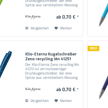
Druckkugelschreiber, der eine
Spitze aus vernickeltem Messing
mit Schaft, Oberteil und Drücker
aus recyceltem Kunststoff (rABS)
ab 0,70 € *
in hochglänzender Optik
kombiniert. Die Mechanik...
Vergleichen
Merken
NEU
Klio-Eterna Kugelschreiber
Zeno recycling Mn 41251
mittelblau M
Der Klio-Eterna Zeno recycling Mn
41251 ist ein hochwertiger
Druckkugelschreiber, der eine
Spitze aus vernickeltem Messing
mit Schaft, Oberteil und Drücker
aus recyceltem Kunststoff (rABS)
ab 0,70 € *
in hochglänzender Optik
kombiniert. Die Mechanik...
Vergleichen
Merken