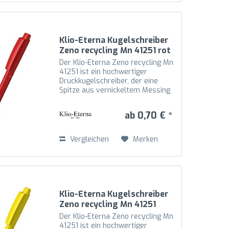
Klio-Eterna Kugelschreiber
Zeno recycling Mn 41251 rot
H
Der Klio-Eterna Zeno recycling Mn
41251 ist ein hochwertiger
Druckkugelschreiber, der eine
Spitze aus vernickeltem Messing
mit Schaft, Oberteil und Drücker
aus recyceltem Kunststoff (rABS)
ab 0,70 € *
in hochglänzender Optik
kombiniert. Die Mechanik...
Vergleichen
Merken
Klio-Eterna Kugelschreiber
Zeno recycling Mn 41251
gelb R
Der Klio-Eterna Zeno recycling Mn
41251 ist ein hochwertiger