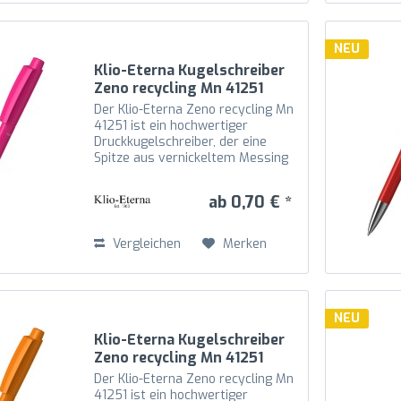
NEU
Klio-Eterna Kugelschreiber
Zeno recycling Mn 41251
magenta TTV
Der Klio-Eterna Zeno recycling Mn
41251 ist ein hochwertiger
Druckkugelschreiber, der eine
Spitze aus vernickeltem Messing
mit Schaft, Oberteil und Drücker
aus recyceltem Kunststoff (rABS)
ab 0,70 € *
in hochglänzender Optik
kombiniert. Die Mechanik...
Vergleichen
Merken
NEU
Klio-Eterna Kugelschreiber
Zeno recycling Mn 41251
orange TL
Der Klio-Eterna Zeno recycling Mn
41251 ist ein hochwertiger