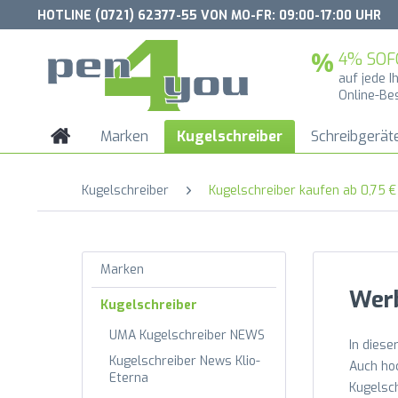
HOTLINE (0721) 62377-55 VON MO-FR: 09:00-17:00 UHR
4% SOF
auf jede I
Online-Be
Marken
Kugelschreiber
Schreibgerät
Kugelschreiber
Kugelschreiber kaufen ab 0,75 €
Marken
Werb
Kugelschreiber
UMA Kugelschreiber NEWS
In diese
Kugelschreiber News Klio-
Auch hoc
Eterna
Kugelsch