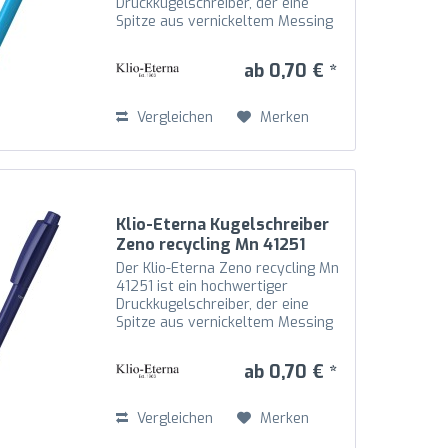
Druckkugelschreiber, der eine
Spitze aus vernickeltem Messing
mit Schaft, Oberteil und Drücker
aus recyceltem Kunststoff (rABS)
ab 0,70 € *
in hochglänzender Optik
kombiniert. Die Mechanik...
Vergleichen
Merken
Klio-Eterna Kugelschreiber
Zeno recycling Mn 41251
dunkelblau D
Der Klio-Eterna Zeno recycling Mn
41251 ist ein hochwertiger
Druckkugelschreiber, der eine
Spitze aus vernickeltem Messing
mit Schaft, Oberteil und Drücker
aus recyceltem Kunststoff (rABS)
ab 0,70 € *
in hochglänzender Optik
kombiniert. Die Mechanik...
Vergleichen
Merken