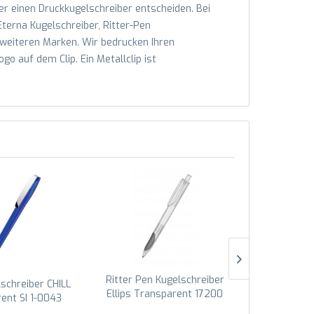
der einen Druckkugelschreiber entscheiden. Bei
Eterna Kugelschreiber, Ritter-Pen
d weiteren Marken. Wir bedrucken Ihren
o auf dem Clip. Ein Metallclip ist
.
Ritter Pen Kugelschreiber
Ritter Pen 
schreiber CHILL
Ellips Transparent 17200
Ellips Tran
ent SI 1-0043
Transparent 0003
Ananas-
nkelblau