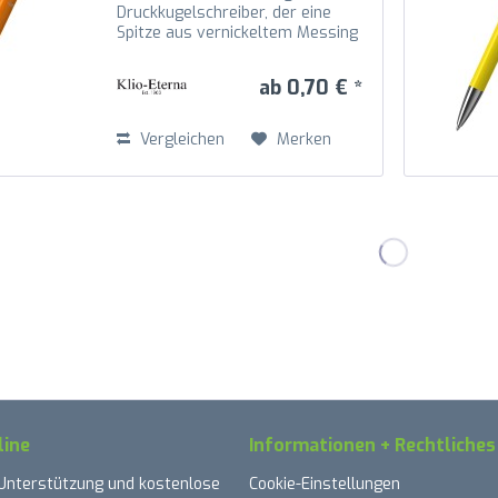
Druckkugelschreiber, der eine
Spitze aus vernickeltem Messing
mit Schaft, Oberteil und Drücker
aus recyceltem Kunststoff (rABS)
ab 0,70 € *
in hochglänzender Optik
kombiniert. Die Mechanik...
Vergleichen
Merken
line
Informationen + Rechtliches
 Unterstützung und kostenlose
Cookie-Einstellungen