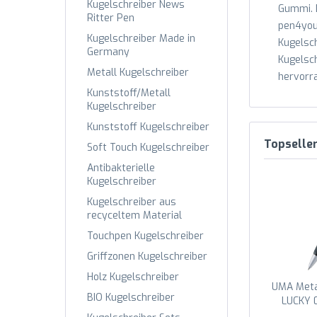
Kugelschreiber News
Gummi. D
Ritter Pen
pen4you 
Kugelschreiber Made in
Kugelsch
Germany
Kugelsch
Metall Kugelschreiber
hervorra
Kunststoff/Metall
Kugelschreiber
Kunststoff Kugelschreiber
Topselle
Soft Touch Kugelschreiber
Antibakterielle
Kugelschreiber
Kugelschreiber aus
recyceltem Material
Touchpen Kugelschreiber
Griffzonen Kugelschreiber
Holz Kugelschreiber
UMA Metal
BIO Kugelschreiber
LUCKY 