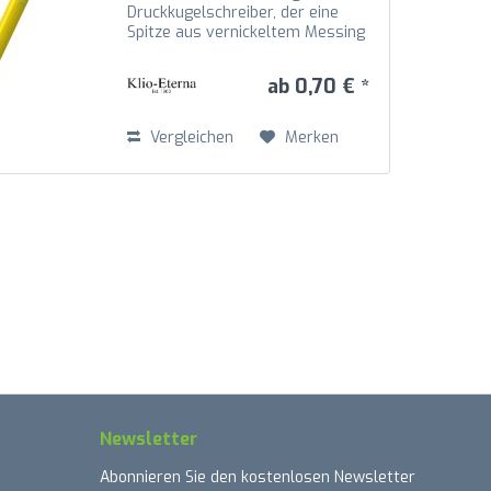
Druckkugelschreiber, der eine
Spitze aus vernickeltem Messing
mit Schaft, Oberteil und Drücker
aus recyceltem Kunststoff (rABS)
ab 0,70 € *
in hochglänzender Optik
kombiniert. Die Mechanik...
Vergleichen
Merken
Newsletter
Abonnieren Sie den kostenlosen Newsletter