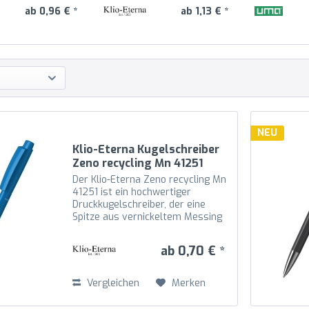
ab 0,96 € *
ab 1,13 € *
NEU
Klio-Eterna Kugelschreiber
Zeno recycling Mn 41251
hellblau F
Der Klio-Eterna Zeno recycling Mn
41251 ist ein hochwertiger
Druckkugelschreiber, der eine
Spitze aus vernickeltem Messing
mit Schaft, Oberteil und Drücker
aus recyceltem Kunststoff (rABS)
ab 0,70 € *
in hochglänzender Optik
kombiniert. Die Mechanik...
Vergleichen
Merken