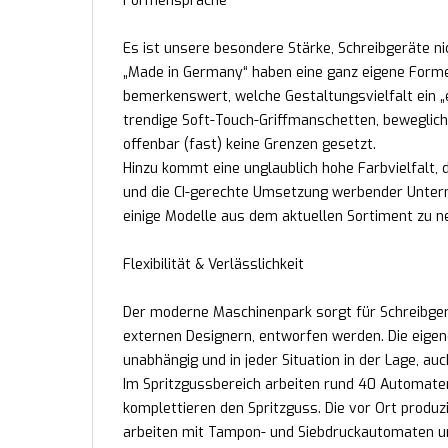
Formensprache
Es ist unsere besondere Stärke, Schreibgeräte ni
„Made in Germany“ haben eine ganz eigene Formens
bemerkenswert, welche Gestaltungsvielfalt ein „ei
trendige Soft-Touch-Griffmanschetten, beweglich
offenbar (fast) keine Grenzen gesetzt.
Hinzu kommt eine unglaublich hohe Farbvielfalt
und die CI-gerechte Umsetzung werbender Unterne
einige Modelle aus dem aktuellen Sortiment zu n
Flexibilität & Verlässlichkeit
Der moderne Maschinenpark sorgt für Schreibgerä
externen Designern, entworfen werden. Die eigen
unabhängig und in jeder Situation in der Lage, au
Im Spritzgussbereich arbeiten rund 40 Automate
komplettieren den Spritzguss. Die vor Ort produz
arbeiten mit Tampon- und Siebdruckautomaten un