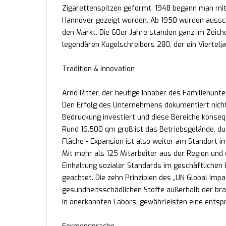
Zigarettenspitzen geformt. 1948 begann man mit
Hannover gezeigt wurden. Ab 1950 wurden aussch
den Markt. Die 60er Jahre standen ganz im Zeich
legendären Kugelschreibers 280, der ein Viertelj
Tradition & Innovation
Arno Ritter, der heutige Inhaber des Familienunte
Den Erfolg des Unternehmens dokumentiert nicht
Bedruckung investiert und diese Bereiche konse
Rund 16.500 qm groß ist das Betriebsgelände, durc
Fläche - Expansion ist also weiter am Standort 
Mit mehr als 125 Mitarbeiter aus der Region und 
Einhaltung sozialer Standards im geschäftlichen
geachtet. Die zehn Prinzipien des „UN Global Impa
gesundheitsschädlichen Stoffe außerhalb der bra
in anerkannten Labors, gewährleisten eine ents