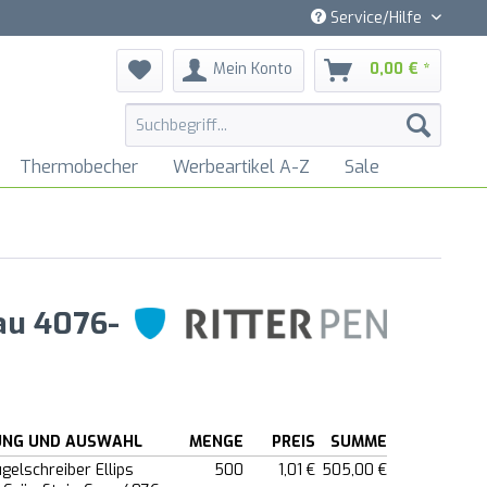
Service/Hilfe
Mein Konto
0,00 € *
Thermobecher
Werbeartikel A-Z
Sale
au 4076-
UNG UND AUSWAHL
MENGE
PREIS
SUMME
gelschreiber Ellips
500
1,01 €
505,00 €