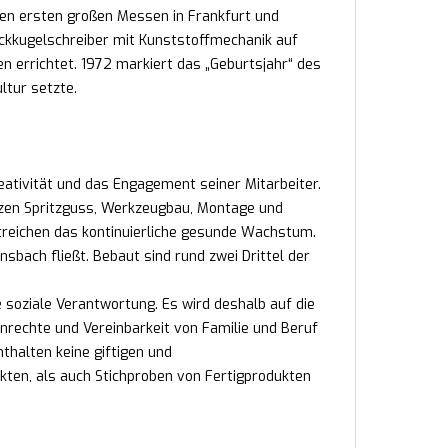
den ersten großen Messen in Frankfurt und
ckkugelschreiber mit Kunststoffmechanik auf
n errichtet. 1972 markiert das „Geburtsjahr“ des
ltur setzte.
reativität und das Engagement seiner Mitarbeiter.
nzen Spritzguss, Werkzeugbau, Montage und
treichen das kontinuierliche gesunde Wachstum.
sbach fließt. Bebaut sind rund zwei Drittel der
e soziale Verantwortung. Es wird deshalb auf die
nrechte und Vereinbarkeit von Familie und Beruf
nthalten keine giftigen und
kten, als auch Stichproben von Fertigprodukten