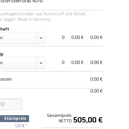
-Grün-Stein-Grau 4076-
ruckkugelschreiber aus Kunststoff und Metall.
e Jogger. Made in Germany
chaft
0
0,00 €
0,00 €
ip
0
0,00 €
0,00 €
kosten
0,00 €
0,00 €
Gesamtpreis
505,00 €
Stückpreis
NETTO
1,01 € *