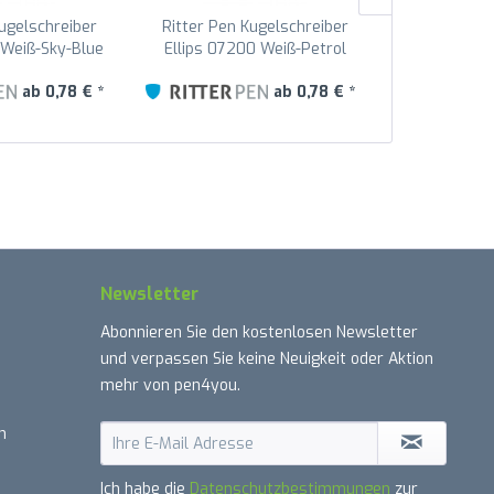
Kugelschreiber
Ritter Pen Kugelschreiber
Ritter Pen
 Weiß-Sky-Blue
Ellips 07200 Weiß-Petrol
Ellips 0720
1-1301
0101-1101
01
ab 0,78 € *
ab 0,78 € *
Newsletter
Abonnieren Sie den kostenlosen Newsletter
und verpassen Sie keine Neuigkeit oder Aktion
mehr von pen4you.
n
Ich habe die
Datenschutzbestimmungen
zur