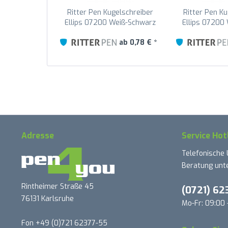
Ritter Pen Kugelschreiber
Ritter Pen Ku
Ellips 07200 Weiß-Schwarz
Ellips 07200
0101-1500
Yellow 0
ab 0,78 € *
Adresse
Service Hot
Telefonische
Beratung unte
Rintheimer Straße 45
(0721) 62
76131 Karlsruhe
Mo-Fr: 09:00 
Fon +49 (0)721 62377-55