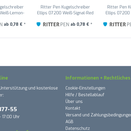
gelschreiber
Ritter Pen Kugelschreiber
Ritter Pen 
 Weiß-Lemon-
Ellips 07200 Weiß-Signal-Red
Ellips 07200
101-0200
0101-0601
010
ab 0,78 € *
ab 0,78 € *
line
Informationen + Rechtliches
 Unterstützung und kostenlose
Cookie-Einstellungen
Hilfe / Bestellablauf
r:
Über uns
377-55
Kontakt
Versand und Zahlungsbedingunge
- 17:00 Uhr
AGB
Datenschutz