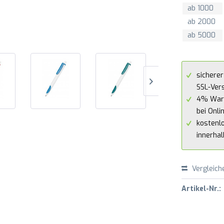
ab
1000
ab
2000
ab
5000
sicherer
SSL-Ver
4% War
bei Onli
kostenl
innerha
Vergleich
Artikel-Nr.: