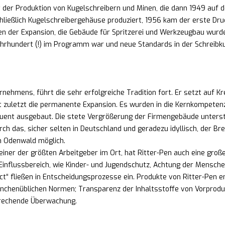
 der Produktion von Kugelschreibern und Minen, die dann 1949 auf 
ließlich Kugelschreibergehäuse produziert, 1956 kam der erste Dru
en der Expansion, die Gebäude für Spritzerei und Werkzeugbau wurde
ahrhundert (!) im Programm war und neue Standards in der Schreibku
rnehmens, führt die sehr erfolgreiche Tradition fort. Er setzt auf K
 zuletzt die permanente Expansion. Es wurden in die Kernkompete
quent ausgebaut. Die stete Vergrößerung der Firmengebäude unters
h das, sicher selten in Deutschland und geradezu idyllisch, der Bren
im Odenwald möglich.
einer der größten Arbeitgeber im Ort, hat Ritter-Pen auch eine groß
 Einflussbereich, wie Kinder- und Jugendschutz, Achtung der Mensche
ct“ fließen in Entscheidungsprozesse ein. Produkte von Ritter-Pen e
nchenüblichen Normen; Transparenz der Inhaltsstoffe von Vorprodu
prechende Überwachung.