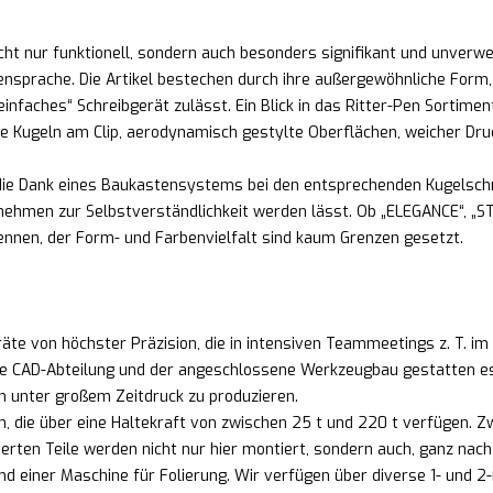
cht nur funktionell, sondern auch besonders signifikant und unverw
prache. Die Artikel bestechen durch ihre außergewöhnliche Form, Ha
nfaches“ Schreibgerät zulässt. Ein Blick in das Ritter-Pen Sortiment
e Kugeln am Clip, aerodynamisch gestylte Oberflächen, weicher Dru
, die Dank eines Baukastensystems bei den entsprechenden Kugelsch
hmen zur Selbstverständlichkeit werden lässt. Ob „ELEGANCE“, „ST
ennen, der Form- und Farbenvielfalt sind kaum Grenzen gesetzt.
te von höchster Präzision, die in intensiven Teammeetings z. T. im
e CAD-Abteilung und der angeschlossene Werkzeugbau gestatten es un
ch unter großem Zeitdruck zu produzieren.
n, die über eine Haltekraft von zwischen 25 t und 220 t verfüge
ierten Teile werden nicht nur hier montiert, sondern auch, ganz na
d einer Maschine für Folierung. Wir verfügen über diverse 1- und 