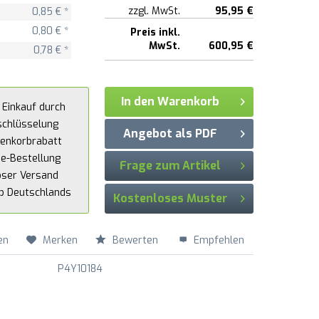
zzgl. MwSt.
95,95 €
0,85 € *
0,80 € *
Preis inkl.
MwSt.
600,95 €
0,78 € *
In den Warenkorb
 Einkauf durch
schlüsselung
Angebot als PDF
enkorbrabatt
ne-Bestellung
Frage zum Artikel
oser Versand
lb Deutschlands
Kostenloses Muster
en
Merken
Bewerten
Empfehlen
P4Y10184