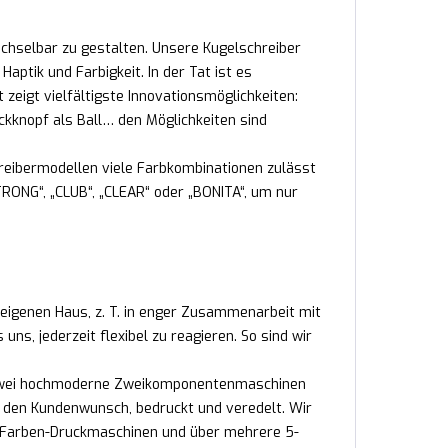
echselbar zu gestalten. Unsere Kugelschreiber
ptik und Farbigkeit. In der Tat ist es
 zeigt vielfältigste Innovationsmöglichkeiten:
ckknopf als Ball… den Möglichkeiten sind
reibermodellen viele Farbkombinationen zulässt
RONG“, „CLUB“, „CLEAR“ oder „BONITA“, um nur
 eigenen Haus, z. T. in enger Zusammenarbeit mit
s, jederzeit flexibel zu reagieren. So sind wir
n. Zwei hochmoderne Zweikomponentenmaschinen
ch den Kundenwunsch, bedruckt und veredelt. Wir
2-Farben-Druckmaschinen und über mehrere 5-