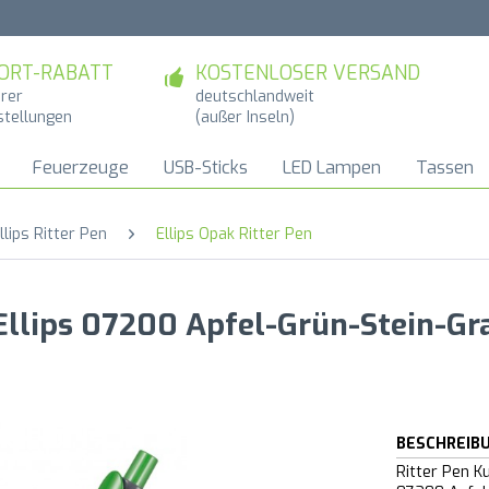
ORT-RABATT
KOSTENLOSER VERSAND
hrer
deutschlandweit
stellungen
(außer Inseln)
Feuerzeuge
USB-Sticks
LED Lampen
Tassen
llips Ritter Pen
Ellips Opak Ritter Pen
 Ellips 07200 Apfel-Grün-Stein-Gr
BESCHREIB
Ritter Pen Ku