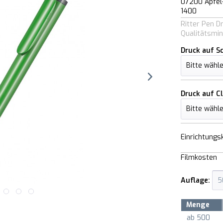
07200 Apfel
1400
Ritter Pen D
Qualitätsmin
Druck auf S
Druck auf Cl
Einrichtungs
Filmkosten
Auflage:
Menge
ab
500