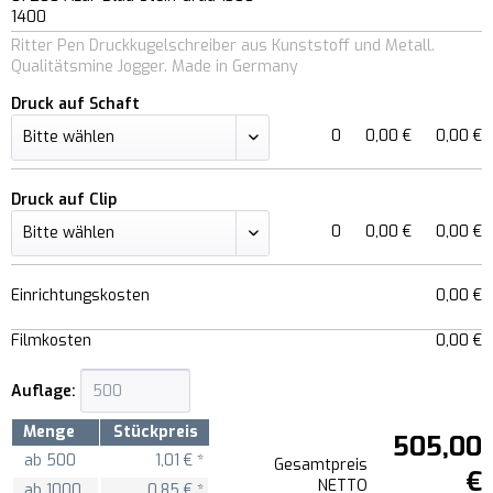
1400
Ritter Pen Druckkugelschreiber aus Kunststoff und Metall.
Qualitätsmine Jogger. Made in Germany
Druck auf Schaft
0
0,00 €
0,00 €
Druck auf Clip
0
0,00 €
0,00 €
Einrichtungskosten
0,00 €
Filmkosten
0,00 €
Auflage:
Menge
Stückpreis
505,00
ab
500
1,01 € *
Gesamtpreis
€
NETTO
ab
1000
0,85 € *