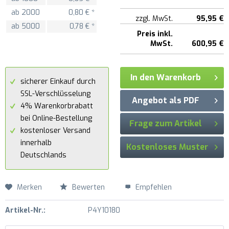
ab
2000
0,80 € *
zzgl. MwSt.
95,95 €
ab
5000
0,78 € *
Preis inkl.
MwSt.
600,95 €
In den Warenkorb
sicherer Einkauf durch
SSL-Verschlüsselung
Angebot als PDF
4% Warenkorbrabatt
bei Online-Bestellung
Frage zum Artikel
kostenloser Versand
innerhalb
Kostenloses Muster
Deutschlands
Merken
Bewerten
Empfehlen
Artikel-Nr.:
P4Y10180