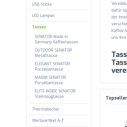
Veredelu
USB-Sticks
dafür sp
LED Lampen
der Inn
verschie
Tassen
Kaffee 
SENATOR Made in
uns Ihre
Germany Kaffeetassen
OUTDOOR SENATOR
Tass
Metalltasse
Tass
ELEGANT SENATOR
vere
Porzellantasse
MAXIM SENATOR
Porzellantasse
ELITE INSIDE SENATOR
Steinzeugtasse
Topselle
Thermobecher
Werbeartikel A-Z