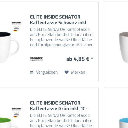
ELITE INSIDE SENATOR
Kaffeetasse Schwarz inkl.
1C-Druck
Die ELITE SENATOR Kaffeetasse
aus Porzellan besticht durch ihre
hochglänzende weiße Oberfläche
und farbige Innenglasur. Mit einer
Höhe von 100 mm und einem
Durchmesser von 80 mm bietet
ab 4,85 € *
die ELITE SENATOR Kaffeetasse
eine großzügige...
Vergleichen
Merken
ELITE INSIDE SENATOR
Kaffeetasse Grün inkl. 1C-
Druck
Die ELITE SENATOR Kaffeetasse
aus Porzellan besticht durch ihre
hochglänzende weiße Oberfläche