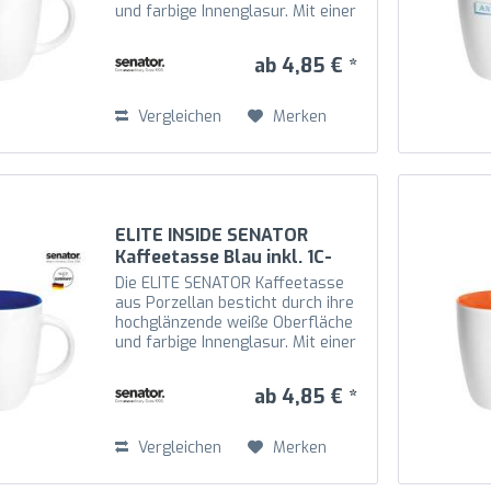
und farbige Innenglasur. Mit einer
Höhe von 100 mm und einem
Durchmesser von 80 mm bietet
ab 4,85 € *
die ELITE SENATOR Kaffeetasse
eine großzügige...
Vergleichen
Merken
ELITE INSIDE SENATOR
Kaffeetasse Blau inkl. 1C-
Druck
Die ELITE SENATOR Kaffeetasse
aus Porzellan besticht durch ihre
hochglänzende weiße Oberfläche
und farbige Innenglasur. Mit einer
Höhe von 100 mm und einem
Durchmesser von 80 mm bietet
ab 4,85 € *
die ELITE SENATOR Kaffeetasse
eine großzügige...
Vergleichen
Merken