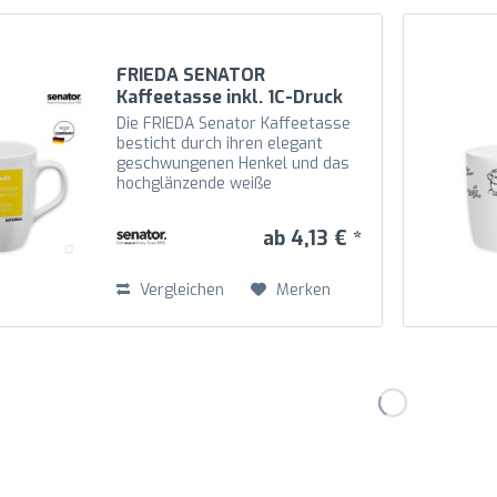
FRIEDA SENATOR
Kaffeetasse inkl. 1C-Druck
Die FRIEDA Senator Kaffeetasse
besticht durch ihren elegant
geschwungenen Henkel und das
hochglänzende weiße
Hartporzellan. Mit einer
Druckfläche von 158 x 55 mm, mit
ab 4,13 € *
einer Höhe von 100 mm und einem
Durchmesser 78 mm können Sie
die...
Vergleichen
Merken