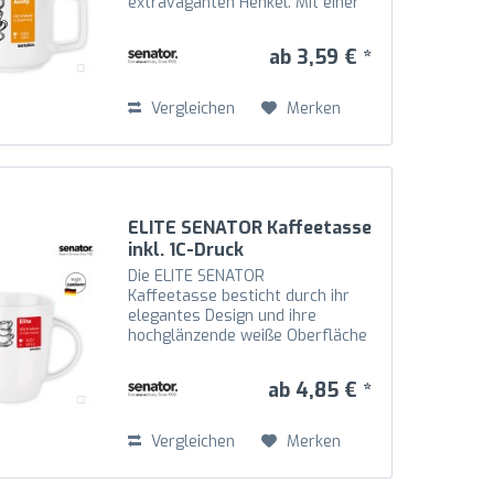
extravaganten Henkel. Mit einer
Höhe von 80 mm und einem
Durchmesser von 80 mm eignet
ab 3,59 € *
sie sich perfekt für
Kaffeepadmaschinen und bietet
eine...
Vergleichen
Merken
ELITE SENATOR Kaffeetasse
inkl. 1C-Druck
Die ELITE SENATOR
Kaffeetasse besticht durch ihr
elegantes Design und ihre
hochglänzende weiße Oberfläche
aus Porzellan. Mit einer Höhe von
100 mm und einem Durchmesser
ab 4,85 € *
von 80 mm bietet die ELITE
SENATOR Kaffeetasse eine
großzügige...
Vergleichen
Merken