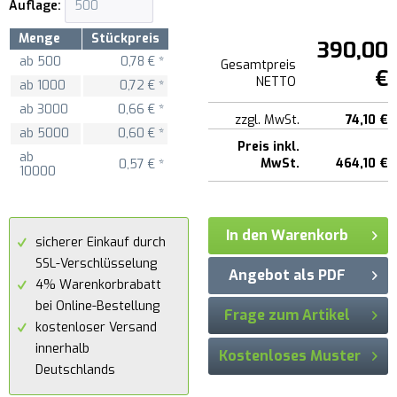
Auflage:
Menge
Stückpreis
390,00
ab
500
0,78 € *
Gesamtpreis
€
NETTO
ab
1000
0,72 € *
ab
3000
0,66 € *
zzgl. MwSt.
74,10 €
ab
5000
0,60 € *
Preis inkl.
ab
MwSt.
464,10 €
0,57 € *
10000
In den Warenkorb
sicherer Einkauf durch
SSL-Verschlüsselung
Angebot als PDF
4% Warenkorbrabatt
bei Online-Bestellung
Frage zum Artikel
kostenloser Versand
innerhalb
Kostenloses Muster
Deutschlands