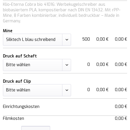
Klio-Eterna Cobra bio 41016: Werbekugelschreiber aus
biobasiertem PLA, kompostierbar nach DIN EN 13432. Mit rPP-
Mine, 8 Farben kombinierbar, individuell bedruckbar – Made in
Germany.
Mine
500
0,00 €
0,00 €
Druck auf Schaft
0
0,00 €
0,00 €
Druck auf Clip
0
0,00 €
0,00 €
Einrichtungskosten
0,00 €
Filmkosten
0,00 €