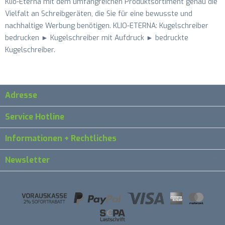
Klio-Eterna mit dem umfangreichen Produktsortiment genau die
Vielfalt an Schreibgeräten, die Sie für eine bewusste und
nachhaltige Werbung benötigen. KLIO-ETERNA: Kugelschreiber
bedrucken ► Kugelschreiber mit Aufdruck ► bedruckte
Kugelschreiber.
Adresse
Service Hotline
Informationen + Rechtliches
Newsletter