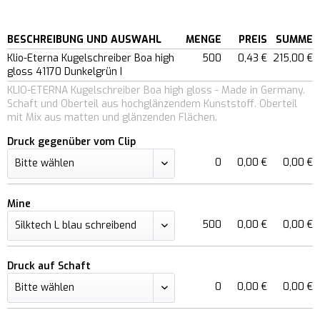
BESCHREIBUNG UND AUSWAHL
MENGE
PREIS
SUMME
Klio-Eterna Kugelschreiber Boa high
500
0,43 €
215,00 €
gloss 41170 Dunkelgrün I
KLIO-ETERNA Kugelschreiber Boa high gloss - Made in Germany.
Schaft und Oberteil aus hochglänzendem Kunststoff. Oberteil
mit Mix aus matten und glänzenden Flächen.
Druck gegenüber vom Clip
0
0,00 €
0,00 €
Mine
500
0,00 €
0,00 €
Druck auf Schaft
0
0,00 €
0,00 €