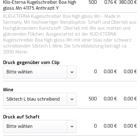
Klio-Eterna Kugelschreiber Boa high
500
0,76 €
380,00 €
gloss Mn 41175 Anthrazit Y
KLIO-ETERNA Kugelschreiber Boa high gloss Mn - Made in
Germany. Mit hochwertiger Metallspitze. Schaft und Oberteil aus
hochglänzendem Kunststoff. Oberteil mit Mix aus matten und
glänzenden Flächen. Ausgestattet ist der KLIO-ETERNA
Kugelschreiber Boa high gloss Mn mit einer blau oder schwarz
schreibenden Silktech L Mine. Die Schreibleistung beträgt ca.
3000 Meter.
Druck gegenüber vom Clip
0
0,00 €
0,00 €
Mine
500
0,00 €
0,00 €
Druck auf Schaft
0
0,00 €
0,00 €