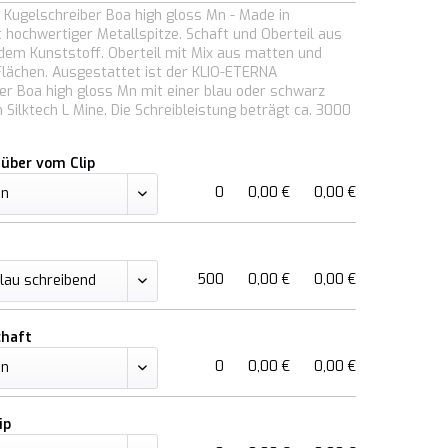
Kugelschreiber Boa high gloss Mn - Made in
 hochwertiger Metallspitze. Schaft und Oberteil aus
em Kunststoff. Oberteil mit Mix aus matten und
lächen. Ausgestattet ist der KLIO-ETERNA
er Boa high gloss Mn mit einer blau oder schwarz
 Silktech L Mine. Die Schreibleistung beträgt ca. 3000
über vom Clip
0
0,00 €
0,00 €
500
0,00 €
0,00 €
chaft
0
0,00 €
0,00 €
ip