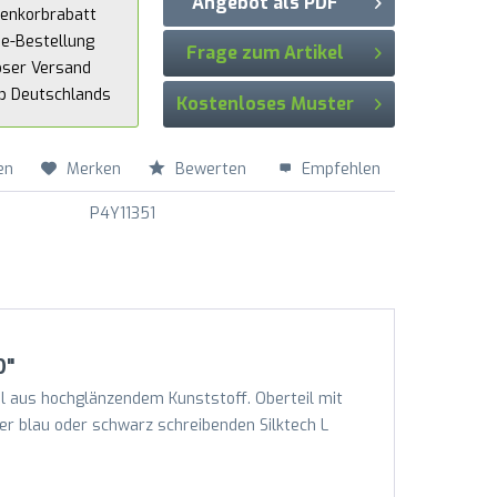
Angebot als PDF
enkorbrabatt
ne-Bestellung
Frage zum Artikel
oser Versand
lb Deutschlands
Kostenloses Muster
en
Merken
Bewerten
Empfehlen
P4Y11351
D"
il aus hochglänzendem Kunststoff. Oberteil mit
er blau oder schwarz schreibenden Silktech L