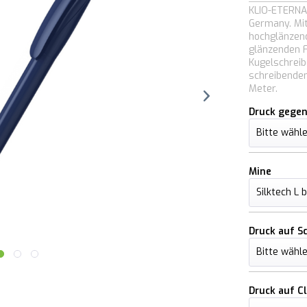
KLIO-ETERNA 
Germany. Mit
hochglänzend
glänzenden F
Kugelschreib
schreibenden
Meter.
Druck gegen
Mine
Druck auf S
Druck auf Cl