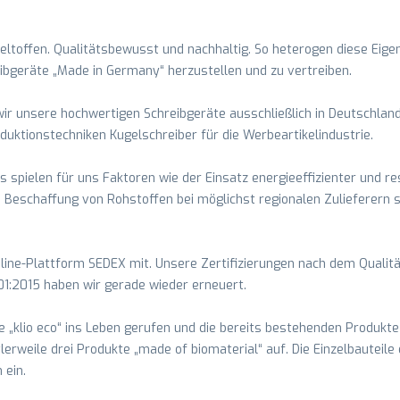
ltoffen. Qualitätsbewusst und nachhaltig. So heterogen diese Eigen
eibgeräte „Made in Germany“ herzustellen und zu vertreiben.
wir unsere hochwertigen Schreibgeräte ausschließlich in Deutschland
ktionstechniken Kugelschreiber für die Werbeartikelindustrie.
s spielen für uns Faktoren wie der Einsatz energieeffizienter und 
die Beschaffung von Rohstoffen bei möglichst regionalen Zulieferern 
 Online-Plattform SEDEX mit. Unsere Zertifizierungen nach dem Qua
2015 haben wir gerade wieder erneuert.
 „klio eco“ ins Leben gerufen und die bereits bestehenden Produkt
erweile drei Produkte „made of biomaterial“ auf. Die Einzelbauteile
 ein.