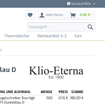
Service/Hilfe
Mein Konto
0,00 € *
Thermobecher
Werbeartikel A-Z
Sale
NA
lau D
UNG UND AUSWAHL
MENGE
PREIS
SUMME
Kugelschreiber Boa high
500
0,76 €
380,00 €
75 Dunkelblau D