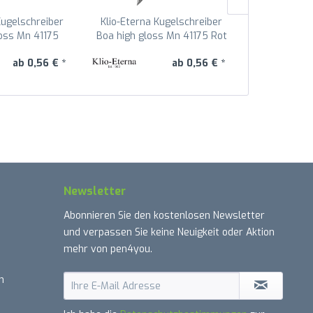
Kugelschreiber
Klio-Eterna Kugelschreiber
Klio-Eterna
loss Mn 41175
Boa high gloss Mn 41175 Rot
Boa high 
orange W
H
Mage
ab 0,56 € *
ab 0,56 € *
Newsletter
Abonnieren Sie den kostenlosen Newsletter
und verpassen Sie keine Neuigkeit oder Aktion
mehr von pen4you.
n