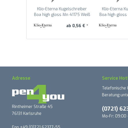
Klio-Eterna Kugelschreiber
Klio-Eterna K
Boa high gloss Mn 41175 Weiß
Boa high gloss
U
ab 0,56 € *
Adresse
Service Hot
Telefonische
Beratung unte
Rintheimer Straße 45
(0721) 62
76131 Karlsruhe
Mo-Fr: 09:00 
Fon +49 (0)721 62377-55