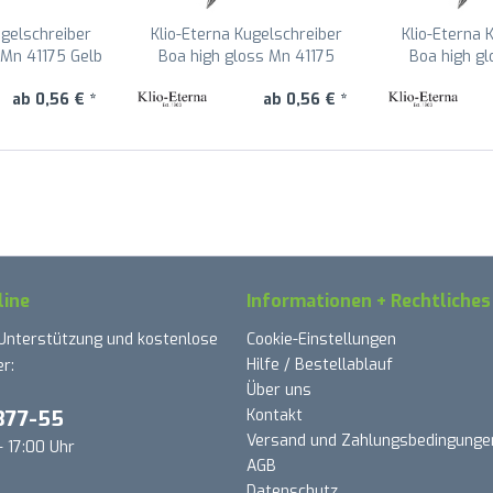
ugelschreiber
Klio-Eterna Kugelschreiber
Klio-Eterna 
 Mn 41175 Gelb
Boa high gloss Mn 41175
Boa high g
R
Hellorange TL
Dunkel
ab 0,56 € *
ab 0,56 € *
line
Informationen + Rechtliches
 Unterstützung und kostenlose
Cookie-Einstellungen
Hilfe / Bestellablauf
r:
Über uns
377-55
Kontakt
Versand und Zahlungsbedingunge
- 17:00 Uhr
AGB
Datenschutz