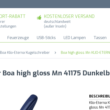
ORT-RABATT
KOSTENLOSER VERSAND
hrer
deutschlandweit
stellungen
(außer Inseln)
Feuerzeuge
USB-Sticks
LED Lampen
Tassen
Boa Klio-Eterna Kugelschreiber
Boa high gloss Mn KLIO-ETER
r Boa high gloss Mn 41175 Dunkelb
BESCHREIB
Klio-Eterna 
gloss Mn 411