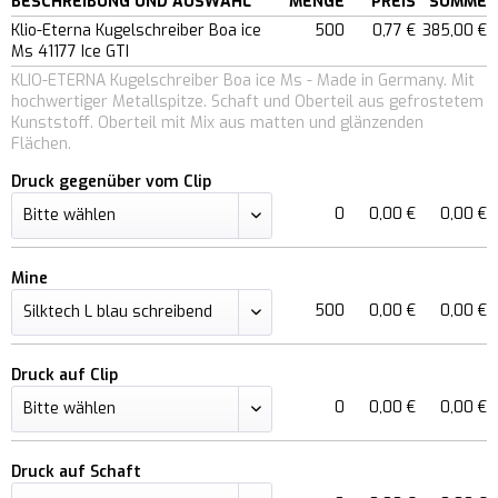
BESCHREIBUNG UND AUSWAHL
MENGE
PREIS
SUMME
Klio-Eterna Kugelschreiber Boa ice
500
0,77 €
385,00 €
Ms 41177 Ice GTI
KLIO-ETERNA Kugelschreiber Boa ice Ms - Made in Germany. Mit
hochwertiger Metallspitze. Schaft und Oberteil aus gefrostetem
Kunststoff. Oberteil mit Mix aus matten und glänzenden
Flächen.
Druck gegenüber vom Clip
0
0,00 €
0,00 €
Mine
500
0,00 €
0,00 €
Druck auf Clip
0
0,00 €
0,00 €
Druck auf Schaft