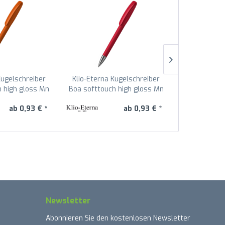
Kugelschreiber
Klio-Eterna Kugelschreiber
Klio-Eterna
h high gloss Mn
Boa softtouch high gloss Mn
Boa softtou
elorange WST
41178 Rot HST
41178 Du
ab 0,93 € *
ab 0,93 € *
Newsletter
Abonnieren Sie den kostenlosen Newsletter