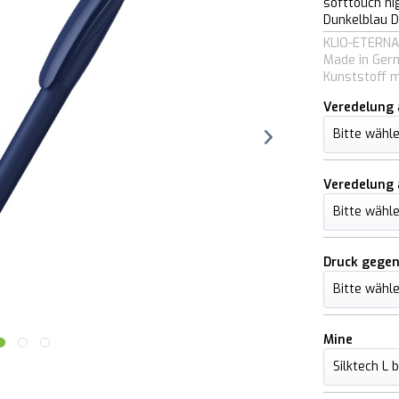
softtouch hi
Dunkelblau 
KLIO-ETERNA 
Made in Germ
Kunststoff m
Veredelung 
Veredelung 
Druck gegen
Mine