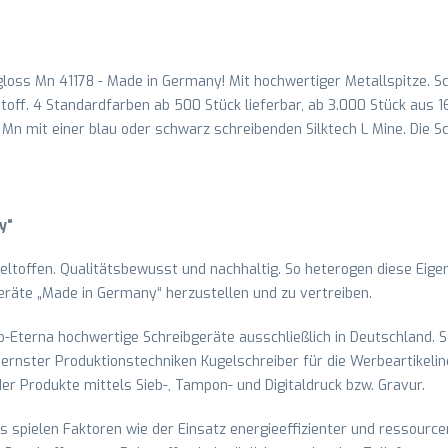
loss Mn 41178 - Made in Germany! Mit hochwertiger Metallspitze. S
ff. 4 Standardfarben ab 500 Stück lieferbar, ab 3.000 Stück aus 16
n mit einer blau oder schwarz schreibenden Silktech L Mine. Die Sc
y“
ltoffen. Qualitätsbewusst und nachhaltig. So heterogen diese Eigen
eräte „Made in Germany“ herzustellen und zu vertreiben.
io-Eterna hochwertige Schreibgeräte ausschließlich in Deutschland. S
nster Produktionstechniken Kugelschreiber für die Werbeartikelind
 der Produkte mittels Sieb-, Tampon- und Digitaldruck bzw. Gravur.
s spielen Faktoren wie der Einsatz energieeffizienter und ressourc