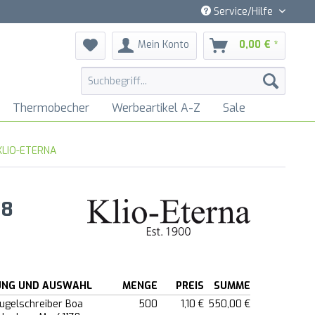
Service/Hilfe
Mein Konto
0,00 € *
Thermobecher
Werbeartikel A-Z
Sale
 KLIO-ETERNA
78
UNG UND AUSWAHL
MENGE
PREIS
SUMME
Kugelschreiber Boa
500
1,10 €
550,00 €