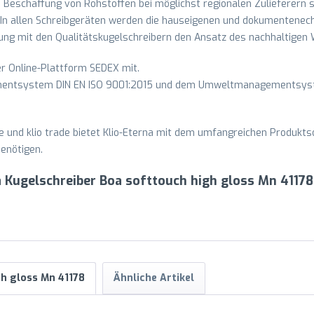
die Beschaffung von Rohstoffen bei möglichst regionalen Zulieferern 
 In allen Schreibgeräten werden die hauseigenen und dokumentenecht
ndung mit den Qualitätskugelschreibern den Ansatz des nachhaltigen
der Online-Plattform SEDEX mit.
ementsystem DIN EN ISO 9001:2015 und dem Umweltmanagementsyst
ture und klio trade bietet Klio-Eterna mit dem umfangreichen Produkts
enötigen.
a Kugelschreiber Boa softtouch high gloss Mn 4117
h gloss Mn 41178
Ähnliche Artikel