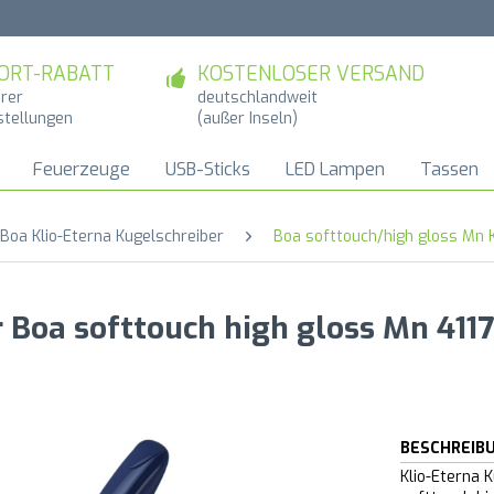
ORT-RABATT
KOSTENLOSER VERSAND
hrer
deutschlandweit
stellungen
(außer Inseln)
Feuerzeuge
USB-Sticks
LED Lampen
Tassen
Boa Klio-Eterna Kugelschreiber
Boa softtouch/high gloss Mn
r Boa softtouch high gloss Mn 411
BESCHREIB
Klio-Eterna 