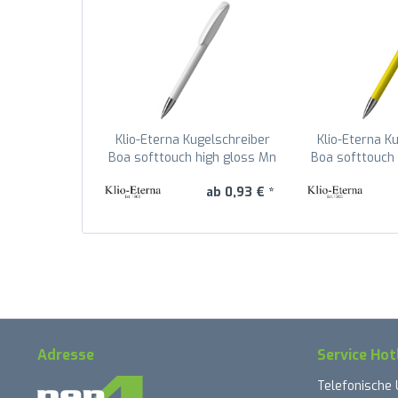
Klio-Eterna Kugelschreiber
Klio-Eterna K
Boa softtouch high gloss Mn
Boa softtouch 
41178 Weiß UST
41178 G
ab 0,93 € *
Adresse
Service Hot
Telefonische