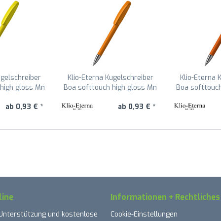
ugelschreiber
Klio-Eterna Kugelschreiber
Klio-Eterna 
high gloss Mn
Boa softtouch high gloss Mn
Boa softtouc
elb RST
41178 Hellorange TLST
41178 Dunk
ab 0,93 € *
ab 0,93 € *
line
Informationen + Rechtliches
 Unterstützung und kostenlose
Cookie-Einstellungen