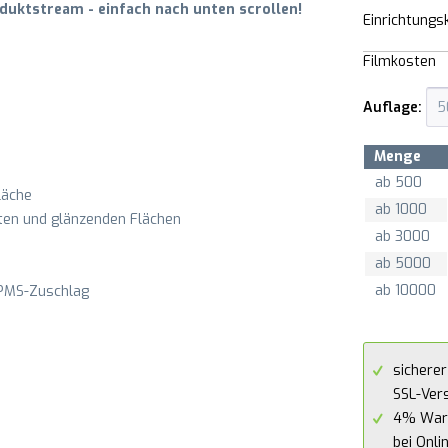
uktstream - einfach nach unten scrollen!
Einrichtungs
Filmkosten
Auflage:
Menge
ab
500
läche
ab
1000
tten und glänzenden Flächen
ab
3000
ab
5000
ab
10000
 PMS-Zuschlag
sicherer
SSL-Ver
4% War
bei Onli