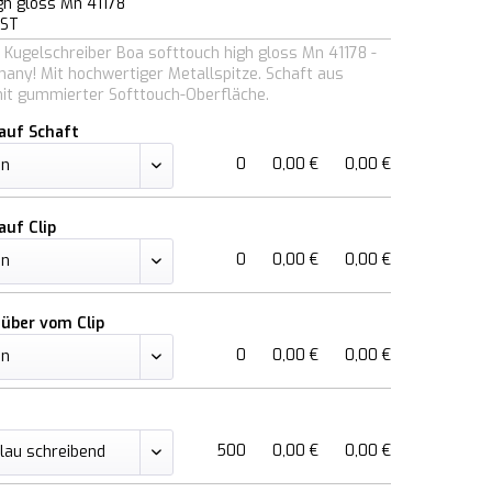
gh gloss Mn 41178
DST
Kugelschreiber Boa softtouch high gloss Mn 41178 -
any! Mit hochwertiger Metallspitze. Schaft aus
it gummierter Softtouch-Oberfläche.
auf Schaft
0
0,00 €
0,00 €
auf Clip
0
0,00 €
0,00 €
über vom Clip
0
0,00 €
0,00 €
500
0,00 €
0,00 €