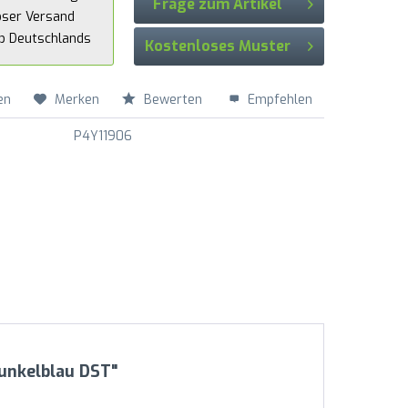
Frage zum Artikel
oser Versand
lb Deutschlands
Kostenloses Muster
en
Merken
Bewerten
Empfehlen
P4Y11906
Dunkelblau DST"