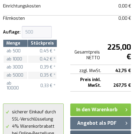
Einrichtungskosten
0,00 €
Filmkosten
0,00 €
Auflage:
Menge
Stückpreis
225,00
ab
500
0,45 € *
Gesamtpreis
€
NETTO
ab
1000
0,42 € *
ab
3000
0,39 € *
zzgl. MwSt.
42,75 €
ab
5000
0,35 € *
Preis inkl.
ab
MwSt.
267,75 €
0,33 € *
10000
In den Warenkorb
sicherer Einkauf durch
SSL-Verschlüsselung
Angebot als PDF
4% Warenkorbrabatt
bei Online-Bestellung