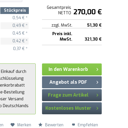
Gesamtpreis
270,00 €
Stückpreis
NETTO
0,54 € *
zzgl. MwSt.
51,30 €
0,49 € *
0,45 € *
Preis inkl.
MwSt.
321,30 €
0,42 € *
0,37 € *
In den Warenkorb
 Einkauf durch
schlüsselung
Angebot als PDF
enkorbrabatt
ne-Bestellung
Frage zum Artikel
oser Versand
lb Deutschlands
Kostenloses Muster
en
Merken
Bewerten
Empfehlen