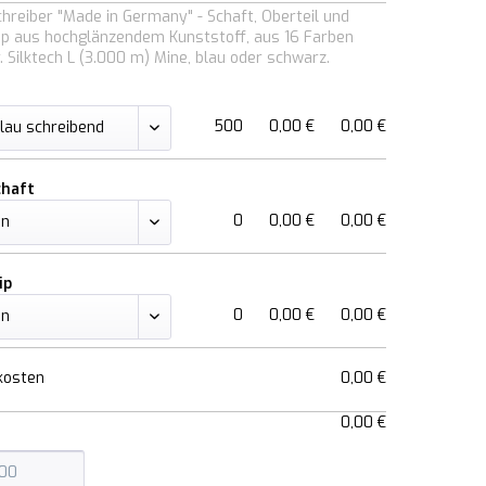
hreiber "Made in Germany" - Schaft, Oberteil und
ipp aus hochglänzendem Kunststoff, aus 16 Farben
. Silktech L (3.000 m) Mine, blau oder schwarz.
500
0,00 €
0,00 €
chaft
0
0,00 €
0,00 €
ip
0
0,00 €
0,00 €
kosten
0,00 €
0,00 €