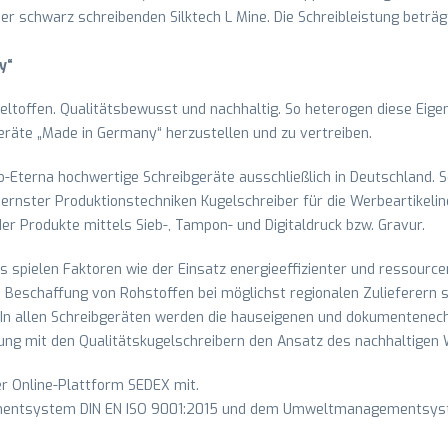
der schwarz schreibenden Silktech L Mine. Die Schreibleistung beträg
y“
ltoffen. Qualitätsbewusst und nachhaltig. So heterogen diese Eigen
eräte „Made in Germany“ herzustellen und zu vertreiben.
io-Eterna hochwertige Schreibgeräte ausschließlich in Deutschland. S
nster Produktionstechniken Kugelschreiber für die Werbeartikelind
 der Produkte mittels Sieb-, Tampon- und Digitaldruck bzw. Gravur.
s spielen Faktoren wie der Einsatz energieeffizienter und ressourc
die Beschaffung von Rohstoffen bei möglichst regionalen Zulieferern 
 In allen Schreibgeräten werden die hauseigenen und dokumentenecht
ndung mit den Qualitätskugelschreibern den Ansatz des nachhaltigen
der Online-Plattform SEDEX mit.
ementsystem DIN EN ISO 9001:2015 und dem Umweltmanagementsyst