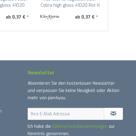
 gloss 41020
Cobra high gloss 41020 Rot H
Cobra hig
orange W
Mage
ab 0,37 € *
ab 0,37 € *
Newsletter
Abonnieren Sie den kostenlosen Newsletter
und verpassen Sie keine Neuigkeit oder Aktion
mehr von pen4you.
n
Ich habe die
Datenschutzbestimmungen
zur
Kenntnis genommen.