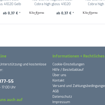
ss 41020 Gelb
Cobra high gloss 41020
Cobra high
R
HellorangeTL
Dunkel
ab 0,37 € *
ab 0,37 € *
line
Informationen + Rechtliches
 Unterstützung und kostenlose
Cookie-Einstellungen
Hilfe / Bestellablauf
r:
Über uns
377-55
Kontakt
Versand und Zahlungsbedingunge
- 17:00 Uhr
AGB
Datenschutz
uns auch auf
Impressum