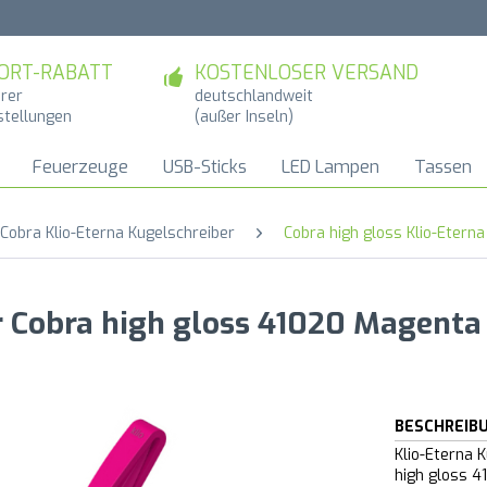
ORT-RABATT
KOSTENLOSER VERSAND
hrer
deutschlandweit
stellungen
(außer Inseln)
Feuerzeuge
USB-Sticks
LED Lampen
Tassen
Cobra Klio-Eterna Kugelschreiber
Cobra high gloss Klio-Eterna
r Cobra high gloss 41020 Magent
BESCHREIB
Klio-Eterna 
high gloss 