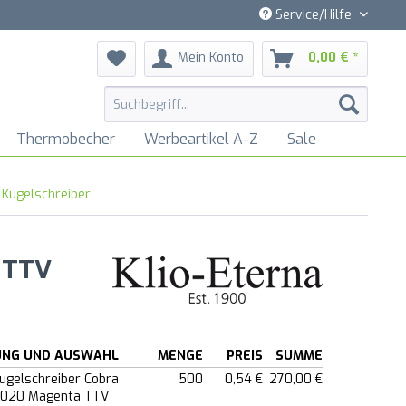
Service/Hilfe
Mein Konto
0,00 € *
Thermobecher
Werbeartikel A-Z
Sale
 Kugelschreiber
a TTV
UNG UND AUSWAHL
MENGE
PREIS
SUMME
Kugelschreiber Cobra
500
0,54 €
270,00 €
41020 Magenta TTV