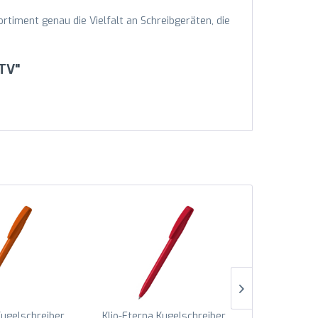
ortiment genau die Vielfalt an Schreibgeräten, die
TTV"
Kugelschreiber
Klio-Eterna Kugelschreiber
Klio-Eterna