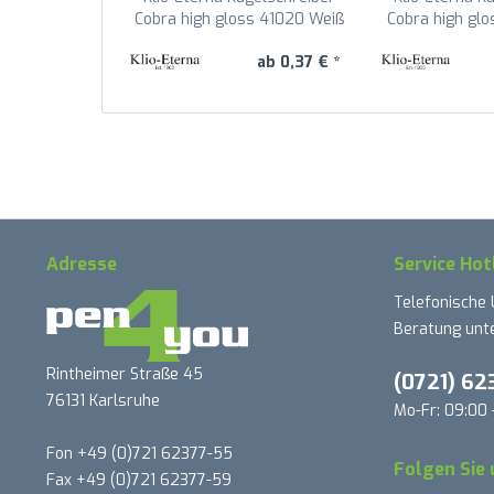
Cobra high gloss 41020 Weiß
Cobra high glo
U
ab 0,37 € *
Adresse
Service Hot
Telefonische
Beratung unte
Rintheimer Straße 45
(0721) 62
76131 Karlsruhe
Mo-Fr: 09:00 
Fon +49 (0)721 62377-55
Folgen Sie 
Fax +49 (0)721 62377-59