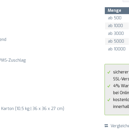
Menge
ab
500
ab
1000
ab
3000
zend
ab
5000
ab
10000
 PMS-Zuschlag
sicherer
SSL-Ver
4% War
bei Onli
kostenl
innerha
Karton (10,5 kg | 36 x 36 x 27 cm)
Vergleich