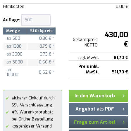
Filmkosten
0,00 €
Auflage:
Menge
Stückpreis
430,00
ab
500
0,86 € *
Gesamtpreis
€
NETTO
ab
1000
0,79 € *
ab
3000
0,73 € *
zzgl. MwSt.
81,70 €
ab
5000
0,66 € *
Preis inkl.
ab
MwSt.
511,70 €
0,62 € *
10000
In den Warenkorb
sicherer Einkauf durch
SSL-Verschlüsselung
Angebot als PDF
4% Warenkorbrabatt
bei Online-Bestellung
Frage zum Artikel
kostenloser Versand