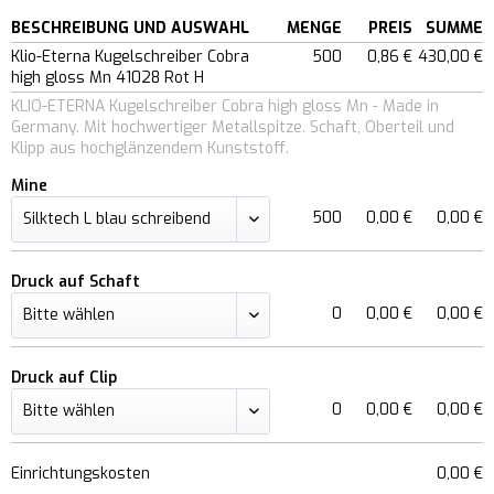
BESCHREIBUNG UND AUSWAHL
MENGE
PREIS
SUMME
Klio-Eterna Kugelschreiber Cobra
500
0,86 €
430,00 €
high gloss Mn 41028 Rot H
KLIO-ETERNA Kugelschreiber Cobra high gloss Mn - Made in
Germany. Mit hochwertiger Metallspitze. Schaft, Oberteil und
Klipp aus hochglänzendem Kunststoff.
Mine
500
0,00 €
0,00 €
Druck auf Schaft
0
0,00 €
0,00 €
Druck auf Clip
0
0,00 €
0,00 €
Einrichtungskosten
0,00 €