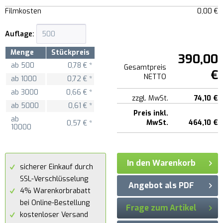
Filmkosten
0,00 €
Auflage:
Menge
Stückpreis
390,00
ab
500
0,78 € *
Gesamtpreis
€
NETTO
ab
1000
0,72 € *
ab
3000
0,66 € *
zzgl. MwSt.
74,10 €
ab
5000
0,61 € *
Preis inkl.
ab
MwSt.
464,10 €
0,57 € *
10000
In den Warenkorb
sicherer Einkauf durch
SSL-Verschlüsselung
Angebot als PDF
4% Warenkorbrabatt
bei Online-Bestellung
Frage zum Artikel
kostenloser Versand