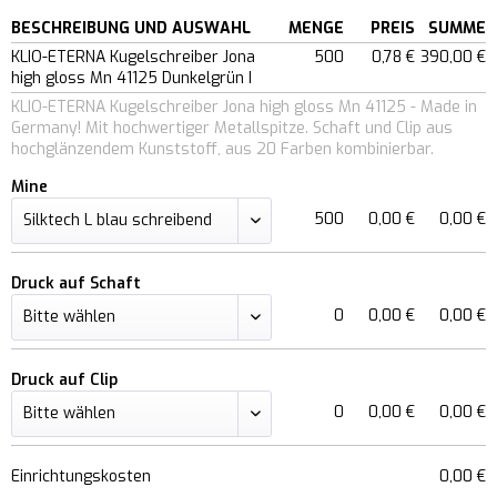
BESCHREIBUNG UND AUSWAHL
MENGE
PREIS
SUMME
KLIO-ETERNA Kugelschreiber Jona
500
0,78 €
390,00 €
high gloss Mn 41125 Dunkelgrün I
KLIO-ETERNA Kugelschreiber Jona high gloss Mn 41125 - Made in
Germany! Mit hochwertiger Metallspitze. Schaft und Clip aus
hochglänzendem Kunststoff, aus 20 Farben kombinierbar.
Mine
500
0,00 €
0,00 €
Druck auf Schaft
0
0,00 €
0,00 €
Druck auf Clip
0
0,00 €
0,00 €
Einrichtungskosten
0,00 €