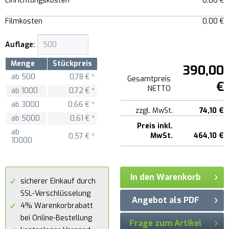
Einrichtungskosten
0,00 €
Filmkosten
0,00 €
Auflage:
Menge
Stückpreis
390,00
ab
500
0,78 € *
Gesamtpreis
€
NETTO
ab
1000
0,72 € *
ab
3000
0,66 € *
zzgl. MwSt.
74,10 €
ab
5000
0,61 € *
Preis inkl.
ab
MwSt.
464,10 €
0,57 € *
10000
In den Warenkorb
sicherer Einkauf durch
SSL-Verschlüsselung
Angebot als PDF
4% Warenkorbrabatt
bei Online-Bestellung
Frage zum Artikel