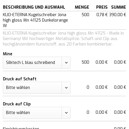
BESCHREIBUNG UND AUSWAHL
MENGE
PREIS
SUMME
KLIO-ETERNA Kugelschreiber Jona
500
0,78 €
390,00 €
high gloss Mn 41125 Dunkelorange
W
KLIO-ETERNA Kugelschreiber Jona high gloss Mn 41125 - Made in
Germany! Mit hochwertiger Metallspitze. Schaft und Clip aus
hochglänzendem Kunststoff, aus 20 Farben kombinierbar.
Mine
500
0,00 €
0,00 €
Druck auf Schaft
0
0,00 €
0,00 €
Druck auf Clip
0
0,00 €
0,00 €