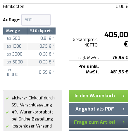
Filmkosten
0,00 €
Auflage:
Menge
Stückpreis
405,00
ab
500
0,81 € *
Gesamtpreis
€
NETTO
ab
1000
0,75 € *
ab
3000
0,68 € *
zzgl. MwSt.
76,95 €
ab
5000
0,63 € *
Preis inkl.
ab
MwSt.
481,95 €
0,59 € *
10000
In den Warenkorb
sicherer Einkauf durch
SSL-Verschlüsselung
Angebot als PDF
4% Warenkorbrabatt
bei Online-Bestellung
Frage zum Artikel
kostenloser Versand