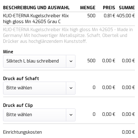
BESCHREIBUNG UND AUSWAHL
MENGE
PREIS
SUMME
KLIO-ETERNA Kugelschreiber Klix
500
0,81 €
405,00 €
high gloss Mn 42605 Grau C
KLIO-ETERNA Kugelschreiber Klix high gloss Mn 42605 - Made in
Germany! Mit hochwertiger Metallspitze. Schaft, Oberteil und
Drücker aus hochglänzendem Kunststoff.
Mine
500
0,00 €
0,00 €
Druck auf Schaft
0
0,00 €
0,00 €
Druck auf Clip
0
0,00 €
0,00 €
Einrichtungskosten
0,00 €