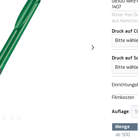
08300 Minz-
1407
Ritter Pen 
aus Kunstst
Druck auf Cl
Druck auf S
Einrichtungs
Filmkosten
Auflage:
Menge
ab
500