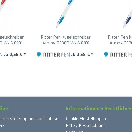
gelschreiber
Ritter Pen Kugelschreiber
Ritter Pen 
0 Weiß 0101
Atmos 08300 Weiß 0101
Atmos 0830
ot 0601
Himmel-blau 1301
Azur-B
ab 0,58 € *
ab 0,58 € *
line
Informationen + Rechtliches
 Unterstützung und kostenlose
Cookie-Einstellungen
Hilfe / Bestellablauf
r: