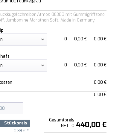
Grün 1001 dunkelgrau
Druckkugelschreiber Atmos 08300 mit Gummigriffzone
off. Jumbomine Marathon Soft. Made in Germany.
ip
0
0,00 €
0,00 €
chaft
0
0,00 €
0,00 €
kosten
0,00 €
0,00 €
Gesamtpreis
440,00 €
Stückpreis
NETTO
0,88 € *