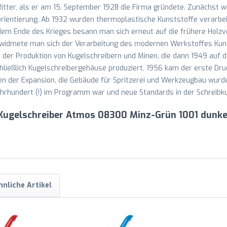
ter, als er am 15. September 1928 die Firma gründete. Zunächst wur
ientierung. Ab 1932 wurden thermoplastische Kunststoffe verarbeit
em Ende des Krieges besann man sich erneut auf die frühere Holzv
widmete man sich der Verarbeitung des modernen Werkstoffes Kuns
 der Produktion von Kugelschreibern und Minen, die dann 1949 auf 
ließlich Kugelschreibergehäuse produziert, 1956 kam der erste Dru
en der Expansion, die Gebäude für Spritzerei und Werkzeugbau wurde
ahrhundert (!) im Programm war und neue Standards in der Schreibkul
n Kugelschreiber Atmos 08300 Minz-Grün 1001 dunke
hnliche Artikel