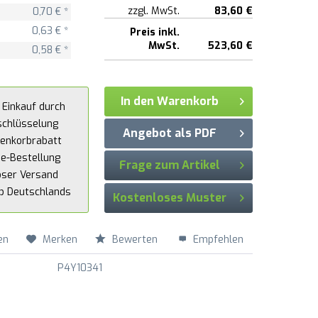
zzgl. MwSt.
83,60 €
0,70 € *
0,63 € *
Preis inkl.
MwSt.
523,60 €
0,58 € *
In den Warenkorb
 Einkauf durch
schlüsselung
Angebot als PDF
enkorbrabatt
ne-Bestellung
Frage zum Artikel
oser Versand
lb Deutschlands
Kostenloses Muster
en
Merken
Bewerten
Empfehlen
P4Y10341