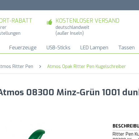
ORT-RABATT
KOSTENLOSER VERSAND
hrer
deutschlandweit
stellungen
(außer Inseln)
Feuerzeuge
USB-Sticks
LED Lampen
Tassen
tmos Ritter Pen
Atmos Opak Ritter Pen Kugelschreiber
r Atmos 08300 Minz-Grün 1001 dun
BESCHREIB
Ritter Pen K