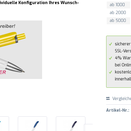
dividuelle Konfiguration Ihres Wunsch-
ab
1000
ab
2000
ab
5000
sicherer
SSL-Ver
4% War
bei Onli
kostenl
innerha
Vergleich
Artikel-Nr.: