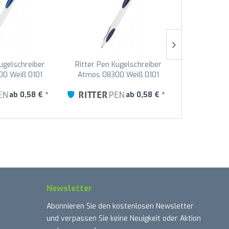
Kugelschreiber
Ritter Pen Kugelschreiber
Ritter Pen
0 Weiß 0101
Atmos 08300 Weiß 0101
Atmos 083
lau 1300
Nacht-Blau 1302
Pet
ab 0,58 € *
ab 0,58 € *
Newsletter
Abonnieren Sie den kostenlosen Newsletter
und verpassen Sie keine Neuigkeit oder Aktion