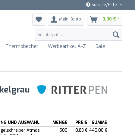
Service/Hilfe
Mein Konto
0,00 € *
Thermobecher
Werbeartikel A-Z
Sale
kelgrau
UNG UND AUSWAHL
MENGE
PREIS
SUMME
ugelschreiber Atmos
500
0,88 €
440,00 €