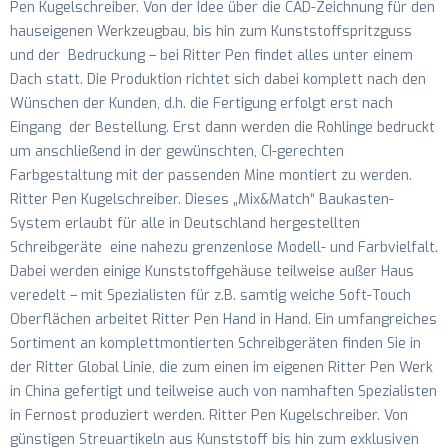
Pen Kugelschreiber. Von der Idee über die CAD-Zeichnung für den
hauseigenen Werkzeugbau, bis hin zum Kunststoffspritzguss
und der Bedruckung – bei Ritter Pen findet alles unter einem
Dach statt. Die Produktion richtet sich dabei komplett nach den
Wünschen der Kunden, d.h. die Fertigung erfolgt erst nach
Eingang der Bestellung. Erst dann werden die Rohlinge bedruckt
um anschließend in der gewünschten, CI-gerechten
Farbgestaltung mit der passenden Mine montiert zu werden.
Ritter Pen Kugelschreiber. Dieses „Mix&Match“ Baukasten-
System erlaubt für alle in Deutschland hergestellten
Schreibgeräte eine nahezu grenzenlose Modell- und Farbvielfalt.
Dabei werden einige Kunststoffgehäuse teilweise außer Haus
veredelt – mit Spezialisten für z.B. samtig weiche Soft-Touch
Oberflächen arbeitet Ritter Pen Hand in Hand. Ein umfangreiches
Sortiment an komplettmontierten Schreibgeräten finden Sie in
der Ritter Global Linie, die zum einen im eigenen Ritter Pen Werk
in China gefertigt und teilweise auch von namhaften Spezialisten
in Fernost produziert werden. Ritter Pen Kugelschreiber. Von
günstigen Streuartikeln aus Kunststoff bis hin zum exklusiven