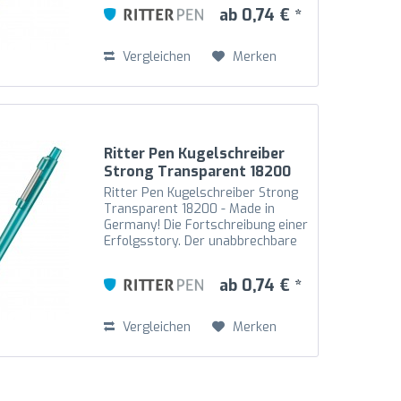
Drücker gekoppelt und somit noch
ab 0,74 € *
beweglicher. Der hochglänzende
transparente...
Vergleichen
Merken
Ritter Pen Kugelschreiber
Strong Transparent 18200
Türkis 4127
Ritter Pen Kugelschreiber Strong
Transparent 18200 - Made in
Germany! Die Fortschreibung einer
Erfolgsstory. Der unabbrechbare
Metallfeder-Clip ist an den
Drücker gekoppelt und somit noch
ab 0,74 € *
beweglicher. Der hochglänzende
transparente...
Vergleichen
Merken