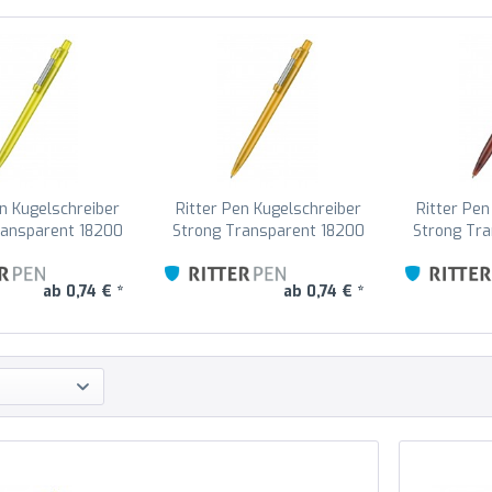
en Kugelschreiber
Ritter Pen Kugelschreiber
Ritter Pen
ransparent 18200
Strong Transparent 18200
Strong Tr
as-Gelb 3210
Mango-Gelb 3505
Mocca
ab 0,74 € *
ab 0,74 € *