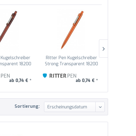
 Kugelschreiber
Ritter Pen Kugelschreiber
Ritter Pen 
ansparent 18200
Strong Transparent 18200
Strong Tran
-Brown 0419
Clementine 3547
Feuer-
ab 0,74 € *
ab 0,74 € *
Sortierung: