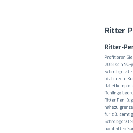
Ritter 
Ritter-P
Profitieren Si
2018 sein 90-j
Schreibgeräte 
bis hin zum Ku
dabei komplett
Rohlinge bedr
Ritter Pen Kug
nahezu grenzen
für z.B. samti
Schreibgeräten
namhaften Spez