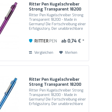
Ritter Pen Kugelschreiber
Strong Transparent 18200
Pflaumen-Lila 3903
Ritter Pen Kugelschreiber Strong
Transparent 18200 - Made in
Germany! Die Fortschreibung einer
Erfolgsstory. Der unabbrechbare
Metallfeder-Clip ist an den
Drücker gekoppelt und somit noch
ab 0,74 € *
beweglicher. Der hochglänzende
transparente...
Vergleichen
Merken
Ritter Pen Kugelschreiber
Strong Transparent 18200
Royal-Blau 4303
Ritter Pen Kugelschreiber Strong
Transparent 18200 - Made in
Germany! Die Fortschreibung einer
Erfolgsstory. Der unabbrechbare
Metallfeder-Clip ist an den