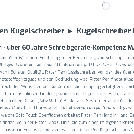
Pen Kugelschreiber ► Kugelschreiber
en - über 60 Jahre Schreibgeräte-Kompetenz
e von über 60 Jahren Erfahrung in der Herstellung von Schreibgeräte
ähriges Bestehen. Seit über 60 Jahren fertigt Ritter Pen in Brensba
von höchster Qualität. Ritter Pen Kugelschreiber. Von der Idee übe
nststoffspritzguss und der Bedruckung – bei Ritter Pen findet alles 
 nach den Wünschen der Kunden, d.h. die Fertigung erfolgt erst nac
uckt um anschließend in der gewünschten, CI-gerechten Farbgestalt
elschreiber. Dieses „Mix&Match“ Baukasten-System erlaubt für alle
lose Modell- und Farbvielfalt. Dabei werden einige Kunststoffgehäu
g weiche Soft-Touch Oberflächen arbeitet Ritter Pen Hand in Hand.
 finden Sie in der Ritter Global Linie, die zum einen im eigenen Ritt
ialisten in Fernost produziert werden. Ritter Pen Kugelschreiber. V