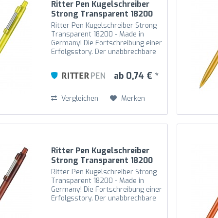
Ritter Pen Kugelschreiber
Strong Transparent 18200
Ananas-Gelb 3210
Ritter Pen Kugelschreiber Strong
Transparent 18200 - Made in
Germany! Die Fortschreibung einer
Erfolgsstory. Der unabbrechbare
Metallfeder-Clip ist an den
Drücker gekoppelt und somit noch
ab 0,74 € *
beweglicher. Der hochglänzende
transparente...
Vergleichen
Merken
Ritter Pen Kugelschreiber
Strong Transparent 18200
Mocca-Brown 0419
Ritter Pen Kugelschreiber Strong
Transparent 18200 - Made in
Germany! Die Fortschreibung einer
Erfolgsstory. Der unabbrechbare
Metallfeder-Clip ist an den
Drücker gekoppelt und somit noch