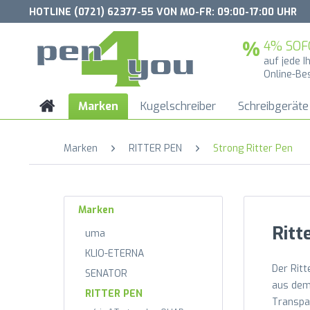
HOTLINE (0721) 62377-55 VON MO-FR: 09:00-17:00 UHR
4% SOF
auf jede I
Online-Be
Marken
Kugelschreiber
Schreibgeräte
Marken
RITTER PEN
Strong Ritter Pen
Marken
Ritt
uma
KLIO-ETERNA
Der Ritt
SENATOR
aus dem 
RITTER PEN
Transpar