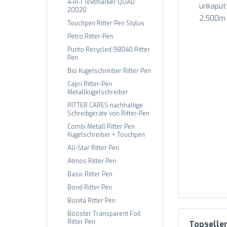
4-in-1 Textmarker QUAD
unkaput
20020
2.500m S
Touchpen Ritter Pen Stylus
Petro Ritter-Pen
Punto Recycled 98040 Ritter
Pen
Bio Kugelschreiber Ritter Pen
Capri Ritter-Pen
Metallkugelschreiber
RITTER CARES nachhaltige
Schreibgeräte von Ritter-Pen
Combi Metall Ritter Pen
Kugelschreiber + Touchpen
All-Star Ritter Pen
Atmos Ritter Pen
Basic Ritter Pen
Bond Ritter Pen
Bonita Ritter Pen
Booster Transparent Foil
Ritter Pen
Topselle