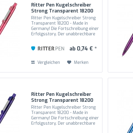
Ritter Pen Kugelschreiber
Strong Transparent 18200
Magenta 3806
Ritter Pen Kugelschreiber Strong
Transparent 18200 - Made in
Germany! Die Fortschreibung einer
Erfolgsstory. Der unabbrechbare
Metallfeder-Clip ist an den
Drücker gekoppelt und somit noch
ab 0,74 € *
beweglicher. Der hochglänzende
transparente...
Vergleichen
Merken
Ritter Pen Kugelschreiber
Strong Transparent 18200
Ozean-Blau 4333
Ritter Pen Kugelschreiber Strong
Transparent 18200 - Made in
Germany! Die Fortschreibung einer
Erfolgsstory. Der unabbrechbare
Metallfeder-Clip ist an den