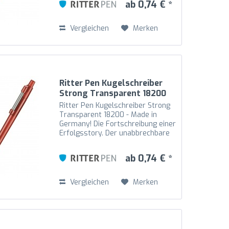
ab 0,74 € *
beweglicher. Der hochglänzende
transparente...
Vergleichen
Merken
Ritter Pen Kugelschreiber
Strong Transparent 18200
Kirsch-Rot 3634
Ritter Pen Kugelschreiber Strong
Transparent 18200 - Made in
Germany! Die Fortschreibung einer
Erfolgsstory. Der unabbrechbare
Metallfeder-Clip ist an den
Drücker gekoppelt und somit noch
ab 0,74 € *
beweglicher. Der hochglänzende
transparente...
Vergleichen
Merken