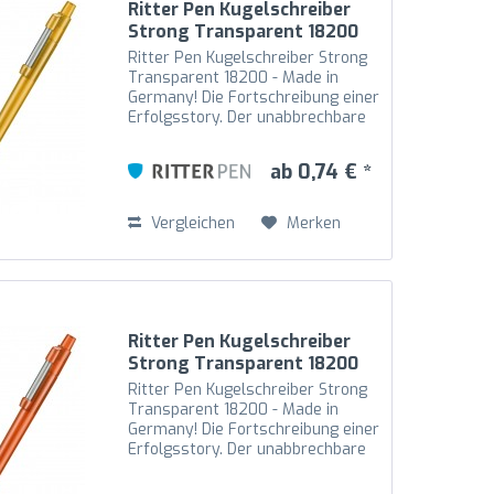
Ritter Pen Kugelschreiber
Strong Transparent 18200
Mango-Gelb 3505
Ritter Pen Kugelschreiber Strong
Transparent 18200 - Made in
Germany! Die Fortschreibung einer
Erfolgsstory. Der unabbrechbare
Metallfeder-Clip ist an den
Drücker gekoppelt und somit noch
ab 0,74 € *
beweglicher. Der hochglänzende
transparente...
Vergleichen
Merken
Ritter Pen Kugelschreiber
Strong Transparent 18200
Clementine 3547
Ritter Pen Kugelschreiber Strong
Transparent 18200 - Made in
Germany! Die Fortschreibung einer
Erfolgsstory. Der unabbrechbare
Metallfeder-Clip ist an den
Drücker gekoppelt und somit noch