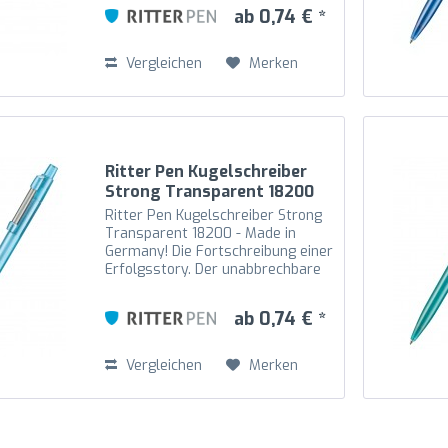
Drücker gekoppelt und somit noch
ab 0,74 € *
beweglicher. Der hochglänzende
transparente...
Vergleichen
Merken
Ritter Pen Kugelschreiber
Strong Transparent 18200
Caribic-Blau 4110
Ritter Pen Kugelschreiber Strong
Transparent 18200 - Made in
Germany! Die Fortschreibung einer
Erfolgsstory. Der unabbrechbare
Metallfeder-Clip ist an den
Drücker gekoppelt und somit noch
ab 0,74 € *
beweglicher. Der hochglänzende
transparente...
Vergleichen
Merken