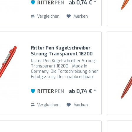
ab 0,74 € *
beweglicher. Der hochglänzende
transparente...
Vergleichen
Merken
Ritter Pen Kugelschreiber
Strong Transparent 18200
Feuer-Rot 3609
Ritter Pen Kugelschreiber Strong
Transparent 18200 - Made in
Germany! Die Fortschreibung einer
Erfolgsstory. Der unabbrechbare
Metallfeder-Clip ist an den
Drücker gekoppelt und somit noch
ab 0,74 € *
beweglicher. Der hochglänzende
transparente...
Vergleichen
Merken