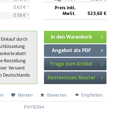
0,63 € *
Preis inkl.
MwSt.
523,60 €
0,58 € *
In den Warenkorb
 Einkauf durch
schlüsselung
Angebot als PDF
enkorbrabatt
ne-Bestellung
Frage zum Artikel
oser Versand
lb Deutschlands
Kostenloses Muster
en
Merken
Bewerten
Empfehlen
P4Y10344