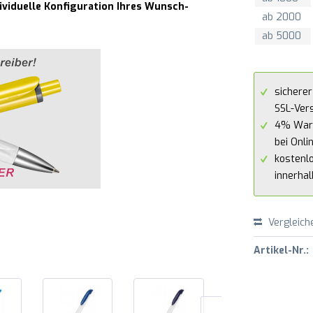
dividuelle Konfiguration Ihres Wunsch-
ab
2000
ab
5000
sicherer
SSL-Ver
4% War
bei Onli
kostenl
innerha
Vergleich
Artikel-Nr.: