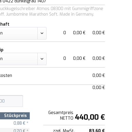
a 0422 dunkelgrau 1407
Druckkugelschreiber Atmos 08300 mit Gummigriffzone
off. Jumbomine Marathon Soft. Made in Germany.
chaft
0
0,00 €
0,00 €
ip
0
0,00 €
0,00 €
kosten
0,00 €
0,00 €
Gesamtpreis
440,00 €
Stückpreis
NETTO
0,88 € *
zzgl. MwSt.
83,60 €
0,70 € *