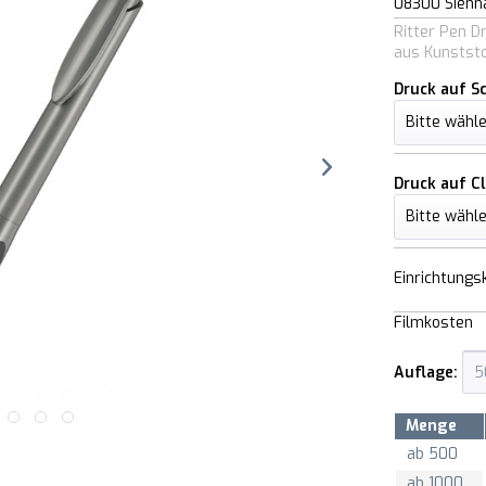
08300 Sienn
Ritter Pen 
aus Kunstst
Druck auf S
Druck auf Cl
Einrichtungs
Filmkosten
Auflage:
Menge
ab
500
ab
1000