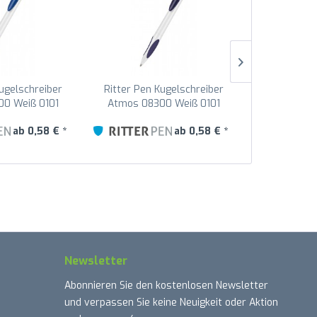
Kugelschreiber
Ritter Pen Kugelschreiber
Ritter Pen
0 Weiß 0101
Atmos 08300 Weiß 0101
Atmos 083
lau 1300
Nacht-Blau 1302
Pet
ab 0,58 € *
ab 0,58 € *
Newsletter
Abonnieren Sie den kostenlosen Newsletter
und verpassen Sie keine Neuigkeit oder Aktion