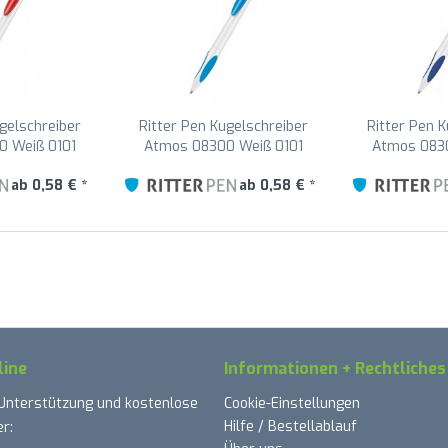
gelschreiber
Ritter Pen Kugelschreiber
Ritter Pen 
0 Weiß 0101
Atmos 08300 Weiß 0101
Atmos 0830
ot 0601
Himmel-blau 1301
Azur-B
ab 0,58 € *
ab 0,58 € *
line
Informationen + Rechtliches
 Unterstützung und kostenlose
Cookie-Einstellungen
Hilfe / Bestellablauf
r: