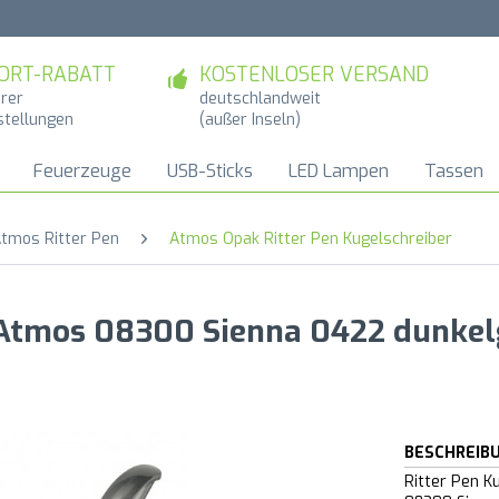
ORT-RABATT
KOSTENLOSER VERSAND
hrer
deutschlandweit
stellungen
(außer Inseln)
Feuerzeuge
USB-Sticks
LED Lampen
Tassen
tmos Ritter Pen
Atmos Opak Ritter Pen Kugelschreiber
r Atmos 08300 Sienna 0422 dunke
BESCHREIB
Ritter Pen K