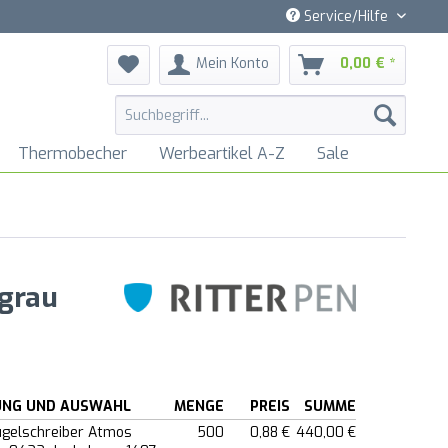
Service/Hilfe
Mein Konto
0,00 € *
Thermobecher
Werbeartikel A-Z
Sale
lgrau
UNG UND AUSWAHL
MENGE
PREIS
SUMME
ugelschreiber Atmos
500
0,88 €
440,00 €