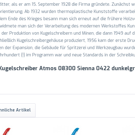
ter, als er am 15. September 1928 die Firma gründete. Zunächst wur
ientierung. Ab 1932 wurden thermoplastische Kunststoffe verarbeit
em Ende des Krieges besann man sich erneut auf die frühere Holzv
widmete man sich der Verarbeitung des modernen Werkstoffes Kuns
 der Produktion von Kugelschreibern und Minen, die dann 1949 auf 
ließlich Kugelschreibergehäuse produziert, 1956 kam der erste Dru
en der Expansion, die Gebäude für Spritzerei und Werkzeugbau wurde
ahrhundert (!) im Programm war und neue Standards in der Schreibkul
n Kugelschreiber Atmos 08300 Sienna 0422 dunkelgr
hnliche Artikel