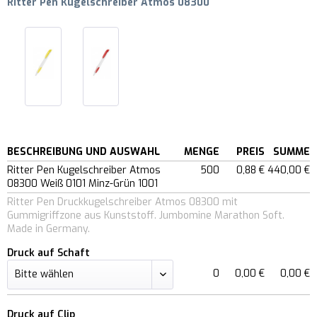
Ritter Pen Kugelschreiber Atmos 08300
BESCHREIBUNG UND AUSWAHL
MENGE
PREIS
SUMME
Ritter Pen Kugelschreiber Atmos
500
0,88 €
440,00 €
08300 Weiß 0101 Minz-Grün 1001
Ritter Pen Druckkugelschreiber Atmos 08300 mit
Gummigriffzone aus Kunststoff. Jumbomine Marathon Soft.
Made in Germany.
Druck auf Schaft
0
0,00 €
0,00 €
Druck auf Clip