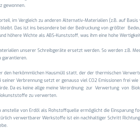
z gewonnen.
rteil, im Vergleich zu anderen Alternativ-Materialien (z.B. auf Basis
t bleibt. Das ist ins besondere bei der Bedruckung von größter Bed
nd höhere Wichte als ABS-Kunststoff, was ihm eine hohe Wertigkeit
terialien unserer Schreibgeräte ersetzt werden. So werden z.B. Mec
u garantieren.
ber den herkömmlichen Hausmüll statt, der der thermischen Verwert
Bei seiner Verbrennung setzt er genauso viel CO2 Emissionen frei w
ürde. Da es keine allge meine Verordnung zur Verwertung von Bioku
iokunststoffe zu verwerten.
nstelle von Erdöl als Rohstoffquelle ermöglicht die Einsparung fo
ürlich verwertbarer Werkstoffe ist ein nachhaltiger Schritt Richtu
ebe.