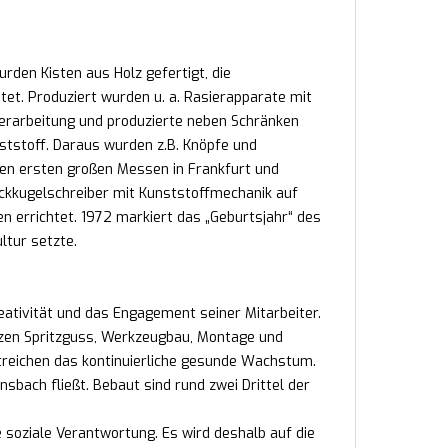
den Kisten aus Holz gefertigt, die
et. Produziert wurden u. a. Rasierapparate mit
erarbeitung und produzierte neben Schränken
tstoff. Daraus wurden z.B. Knöpfe und
den ersten großen Messen in Frankfurt und
ckkugelschreiber mit Kunststoffmechanik auf
n errichtet. 1972 markiert das „Geburtsjahr“ des
ltur setzte.
reativität und das Engagement seiner Mitarbeiter.
nzen Spritzguss, Werkzeugbau, Montage und
treichen das kontinuierliche gesunde Wachstum.
sbach fließt. Bebaut sind rund zwei Drittel der
e soziale Verantwortung. Es wird deshalb auf die