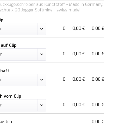
ruckkugelschreiber aus Kunststoff - Made in Germany.
chte x-20 Jogger Softmine - swiss made!
ip
0
0,00 €
0,00 €
 auf Clip
0
0,00 €
0,00 €
chaft
0
0,00 €
0,00 €
ch vom Clip
0
0,00 €
0,00 €
kosten
0,00 €