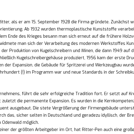
ter, als er am 15. September 1928 die Firma gründete. Zunächst wur
ientierung. Ab 1932 wurden thermoplastische Kunststoffe verarbeit
em Ende des Krieges besann man sich erneut auf die frühere Holzv
widmete man sich der Verarbeitung des modernen Werkstoffes Kuns
 der Produktion von Kugelschreibern und Minen, die dann 1949 auf 
ließlich Kugelschreibergehäuse produziert, 1956 kam der erste Dru
en der Expansion, die Gebäude für Spritzerei und Werkzeugbau wurde
ahrhundert (!) im Programm war und neue Standards in der Schreibku
rnehmens, führt die sehr erfolgreiche Tradition fort. Er setzt auf K
 zuletzt die permanente Expansion. Es wurden in die Kernkompete
quent ausgebaut. Die stete Vergrößerung der Firmengebäude unters
h das, sicher selten in Deutschland und geradezu idyllisch, der Bren
im Odenwald möglich.
einer der größten Arbeitgeber im Ort, hat Ritter-Pen auch eine groß