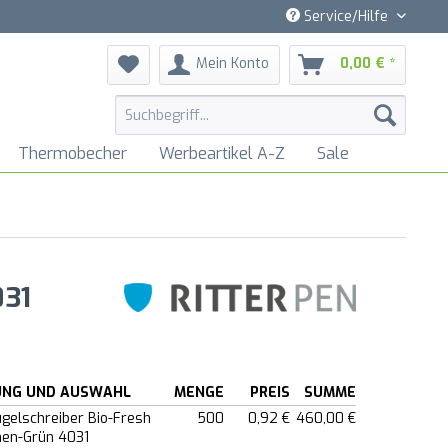
Service/Hilfe
Mein Konto
0,00 € *
Thermobecher
Werbeartikel A-Z
Sale
031
UNG UND AUSWAHL
MENGE
PREIS
SUMME
ugelschreiber Bio-Fresh
500
0,92 €
460,00 €
en-Grün 4031