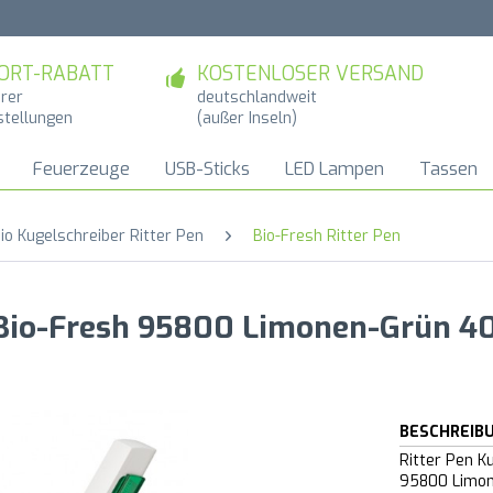
ORT-RABATT
KOSTENLOSER VERSAND
hrer
deutschlandweit
stellungen
(außer Inseln)
Feuerzeuge
USB-Sticks
LED Lampen
Tassen
io Kugelschreiber Ritter Pen
Bio-Fresh Ritter Pen
 Bio-Fresh 95800 Limonen-Grün 4
BESCHREIB
Ritter Pen K
95800 Limon