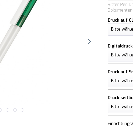
Ritter Pen D
Dokumentene
Druck auf Cl
Digitaldruck
Druck auf S
Druck seitli
Einrichtungs