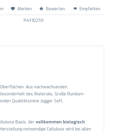
en
Merken
Bewerten
Empfehlen
P4Y10259
de Oberflächen. Aus nachwachsenden,
e Besonderheit des Materials. Große Rundum-
benden Qualitätsmine Jogger Soft.
llulose-Basis, der
vollkommen biologisch
 Herstellung notwendige Cellulose wird bei allen