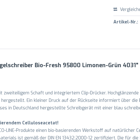
Vergleich
Artikel-Nr.:
ugelschreiber Bio-Fresh 95800 Limonen-Grün 4031"
mit zweiteiligem Schaft und integriertem Clip-Drücker. Hochglänzen
ergestellt. Ein kleiner Druck auf der Rückseite informiert über di
ses in Deutschland hergestellte Schreibgerät mit einer blau schrei
ierendem Celluloseacetat!
O-LINE-Produkte einen bio-basierenden Werkstoff auf natürlicher Ce
aterials ist gemäß der DIN EN 13432:2000-12 zertifiziert. Die für die