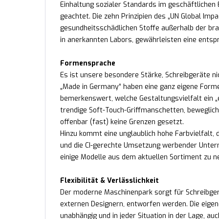
Einhaltung sozialer Standards im geschäftlichen
geachtet. Die zehn Prinzipien des „UN Global Impa
gesundheitsschädlichen Stoffe außerhalb der bra
in anerkannten Labors, gewährleisten eine ents
Formensprache
Es ist unsere besondere Stärke, Schreibgeräte ni
„Made in Germany“ haben eine ganz eigene Formens
bemerkenswert, welche Gestaltungsvielfalt ein „ei
trendige Soft-Touch-Griffmanschetten, beweglich
offenbar (fast) keine Grenzen gesetzt.
Hinzu kommt eine unglaublich hohe Farbvielfalt
und die CI-gerechte Umsetzung werbender Unterne
einige Modelle aus dem aktuellen Sortiment zu n
Flexibilität & Verlässlichkeit
Der moderne Maschinenpark sorgt für Schreibgerä
externen Designern, entworfen werden. Die eigen
unabhängig und in jeder Situation in der Lage, au