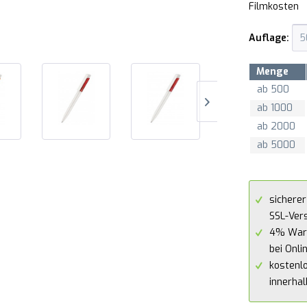
Filmkosten
Auflage:
Menge
ab
500
ab
1000
ab
2000
ab
5000
sicherer
SSL-Ver
4% War
bei Onli
kostenl
innerha