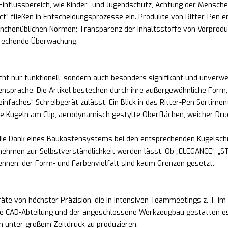
 Einflussbereich, wie Kinder- und Jugendschutz, Achtung der Mensche
ct“ fließen in Entscheidungsprozesse ein. Produkte von Ritter-Pen e
nchenüblichen Normen; Transparenz der Inhaltsstoffe von Vorprodu
prechende Überwachung.
cht nur funktionell, sondern auch besonders signifikant und unverw
prache. Die Artikel bestechen durch ihre außergewöhnliche Form, Ha
nfaches“ Schreibgerät zulässt. Ein Blick in das Ritter-Pen Sortiment
e Kugeln am Clip, aerodynamisch gestylte Oberflächen, weicher Dru
, die Dank eines Baukastensystems bei den entsprechenden Kugelsch
hmen zur Selbstverständlichkeit werden lässt. Ob „ELEGANCE“, „ST
ennen, der Form- und Farbenvielfalt sind kaum Grenzen gesetzt.
te von höchster Präzision, die in intensiven Teammeetings z. T. im
e CAD-Abteilung und der angeschlossene Werkzeugbau gestatten es un
ch unter großem Zeitdruck zu produzieren.