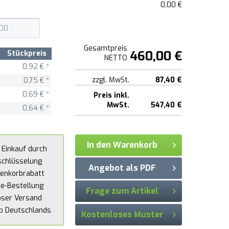
0,00 €
Gesamtpreis
460,00 €
Stückpreis
NETTO
0,92 € *
zzgl. MwSt.
87,40 €
0,75 € *
0,69 € *
Preis inkl.
MwSt.
547,40 €
0,64 € *
In den Warenkorb
 Einkauf durch
schlüsselung
Angebot als PDF
enkorbrabatt
ne-Bestellung
Frage zum Artikel
oser Versand
lb Deutschlands
Kostenloses Muster