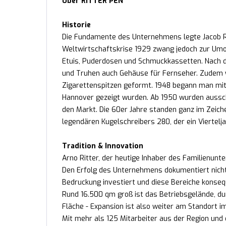
Über RITTER PEN
Historie
Die Fundamente des Unternehmens legte Jacob Rit
Weltwirtschaftskrise 1929 zwang jedoch zur Umor
Etuis, Puderdosen und Schmuckkassetten. Nach d
und Truhen auch Gehäuse für Fernseher. Zudem 
Zigarettenspitzen geformt. 1948 begann man mit
Hannover gezeigt wurden. Ab 1950 wurden aussch
den Markt. Die 60er Jahre standen ganz im Zeich
legendären Kugelschreibers 280, der ein Viertelj
Tradition & Innovation
Arno Ritter, der heutige Inhaber des Familienunte
Den Erfolg des Unternehmens dokumentiert nicht
Bedruckung investiert und diese Bereiche konse
Rund 16.500 qm groß ist das Betriebsgelände, durc
Fläche - Expansion ist also weiter am Standort 
Mit mehr als 125 Mitarbeiter aus der Region und 