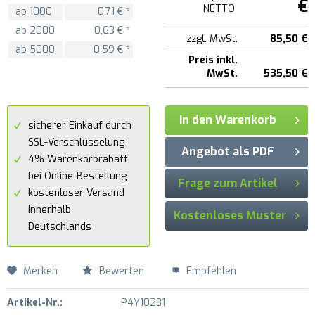
€
NETTO
ab
1000
0,71 € *
ab
2000
0,63 € *
zzgl. MwSt.
85,50 €
ab
5000
0,59 € *
Preis inkl.
MwSt.
535,50 €
In den Warenkorb
sicherer Einkauf durch
SSL-Verschlüsselung
Angebot als PDF
4% Warenkorbrabatt
bei Online-Bestellung
Frage zum Artikel
kostenloser Versand
innerhalb
Kostenloses Muster
Deutschlands
Merken
Bewerten
Empfehlen
Artikel-Nr.:
P4Y10281