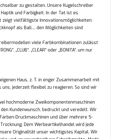
echselbar zu gestalten. Unsere Kugelschreiber
ptik und Farbigkeit. In der Tat ist es
 zeigt vielfältigste Innovationsmöglichkeiten:
ckknopf als Ball… den Möglichkeiten sind
reibermodellen viele Farbkombinationen zulässt
RONG“, „CLUB“, „CLEAR“ oder „BONITA“, um nur
 eigenen Haus, z. T. in enger Zusammenarbeit mit
s, jederzeit flexibel zu reagieren. So sind wir
n. Zwei hochmoderne Zweikomponentenmaschinen
ch den Kundenwunsch, bedruckt und veredelt. Wir
2-Farben-Druckmaschinen und über mehrere 5-
Trocknung. Dem Werbeartikelhandel wird jede
nsere Originalität unser wichtigstes Kapital. Wir