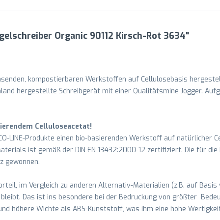
gelschreiber Organic 90112 Kirsch-Rot 3634"
hsenden, kompostierbaren Werkstoffen auf Cellulosebasis hergestel
hland hergestellte Schreibgerät mit einer Qualitätsmine Jogger. Auf
ierendem Celluloseacetat!
O-LINE-Produkte einen bio-basierenden Werkstoff auf natürlicher Ce
aterials ist gemäß der DIN EN 13432:2000-12 zertifiziert. Die für die
z gewonnen.
rteil, im Vergleich zu anderen Alternativ-Materialien (z.B. auf Basis
t bleibt. Das ist ins besondere bei der Bedruckung von größter Bed
nd höhere Wichte als ABS-Kunststoff, was ihm eine hohe Wertigkeit