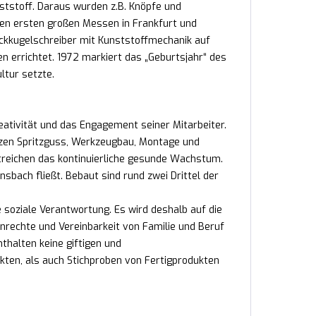
tstoff. Daraus wurden z.B. Knöpfe und
den ersten großen Messen in Frankfurt und
ckkugelschreiber mit Kunststoffmechanik auf
n errichtet. 1972 markiert das „Geburtsjahr“ des
ltur setzte.
reativität und das Engagement seiner Mitarbeiter.
nzen Spritzguss, Werkzeugbau, Montage und
treichen das kontinuierliche gesunde Wachstum.
sbach fließt. Bebaut sind rund zwei Drittel der
e soziale Verantwortung. Es wird deshalb auf die
nrechte und Vereinbarkeit von Familie und Beruf
nthalten keine giftigen und
kten, als auch Stichproben von Fertigprodukten