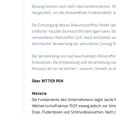
Bislang können noch nicht alle herkömmlichen Ma
hergestellt, um die einwandfreie Funktionalität z
Die Entsorgung dieses Biokunststoffes findet ü
endlicher fossiler Brennstoffe beitragen kann. 
verwendeten Rohstoffes (z.B. Holz) entstehen w
thermische Verwertung als sinnvollste Lösung, B
Die Verwendung von nachwachsenden Rohstoffen a
Emissionen. Die Entwicklung und Verarbeitung nat
Ressourcen zu verzichten – unserer Umwelt zu li
Über RITTER PEN
Historie
Die Fundamente des Unternehmens legte Jacob Rit
Weltwirtschaftskrise 1929 zwang jedoch zur Umor
Etuis, Puderdosen und Schmuckkassetten. Nach d