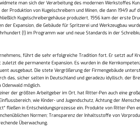
widmete man sich der Verarbeitung des modernen Werkstoffes Kuns
 der Produktion von Kugelschreibern und Minen, die dann 1949 auf 
ließlich Kugelschreibergehäuse produziert, 1956 kam der erste Dru
en der Expansion, die Gebäude für Spritzerei und Werkzeugbau wurde
ahrhundert (!) im Programm war und neue Standards in der Schreibku
rnehmens, führt die sehr erfolgreiche Tradition fort. Er setzt auf K
 zuletzt die permanente Expansion. Es wurden in die Kernkompete
quent ausgebaut. Die stete Vergrößerung der Firmengebäude unters
h das, sicher selten in Deutschland und geradezu idyllisch, der Bren
im Odenwald möglich.
einer der größten Arbeitgeber im Ort, hat Ritter-Pen auch eine groß
 Einflussbereich, wie Kinder- und Jugendschutz, Achtung der Mensche
ct“ fließen in Entscheidungsprozesse ein. Produkte von Ritter-Pen e
nchenüblichen Normen; Transparenz der Inhaltsstoffe von Vorprodu
prechende Überwachung.