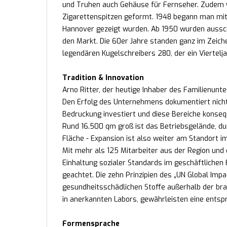
und Truhen auch Gehäuse für Fernseher. Zudem 
Zigarettenspitzen geformt. 1948 begann man mit
Hannover gezeigt wurden. Ab 1950 wurden aussch
den Markt. Die 60er Jahre standen ganz im Zeich
legendären Kugelschreibers 280, der ein Viertelj
Tradition & Innovation
Arno Ritter, der heutige Inhaber des Familienunte
Den Erfolg des Unternehmens dokumentiert nicht
Bedruckung investiert und diese Bereiche konse
Rund 16.500 qm groß ist das Betriebsgelände, durc
Fläche - Expansion ist also weiter am Standort 
Mit mehr als 125 Mitarbeiter aus der Region und 
Einhaltung sozialer Standards im geschäftlichen
geachtet. Die zehn Prinzipien des „UN Global Impa
gesundheitsschädlichen Stoffe außerhalb der bra
in anerkannten Labors, gewährleisten eine ents
Formensprache