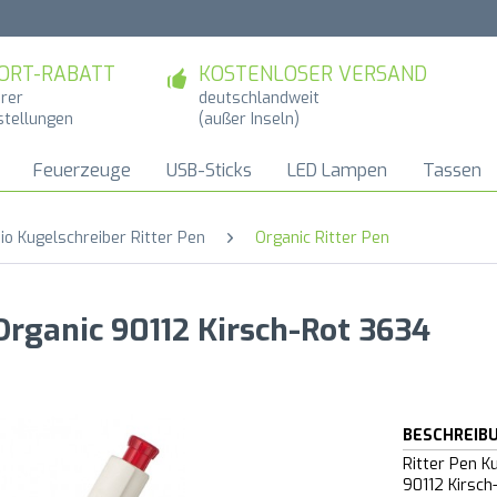
ORT-RABATT
KOSTENLOSER VERSAND
hrer
deutschlandweit
stellungen
(außer Inseln)
Feuerzeuge
USB-Sticks
LED Lampen
Tassen
io Kugelschreiber Ritter Pen
Organic Ritter Pen
Organic 90112 Kirsch-Rot 3634
BESCHREIB
Ritter Pen K
90112 Kirsch