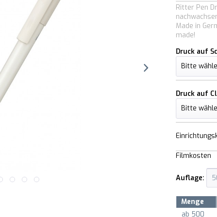
Ritter Pen D
nachwachsen
Made in Ger
made!
Druck auf S
Druck auf Cl
Einrichtungs
Filmkosten
Auflage:
Menge
ab
500