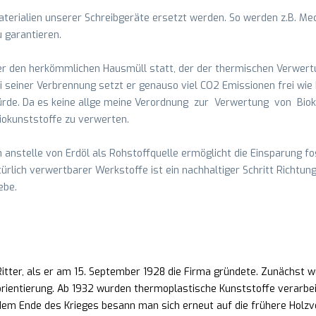
terialien unserer Schreibgeräte ersetzt werden. So werden z.B. Mec
u garantieren.
ber den herkömmlichen Hausmüll statt, der der thermischen Verwert
Bei seiner Verbrennung setzt er genauso viel CO2 Emissionen frei w
ürde. Da es keine allge meine Verordnung zur Verwertung von Bioku
iokunststoffe zu verwerten.
nstelle von Erdöl als Rohstoffquelle ermöglicht die Einsparung fo
ürlich verwertbarer Werkstoffe ist ein nachhaltiger Schritt Richtu
ebe.
ter, als er am 15. September 1928 die Firma gründete. Zunächst wur
ientierung. Ab 1932 wurden thermoplastische Kunststoffe verarbeit
em Ende des Krieges besann man sich erneut auf die frühere Holzv