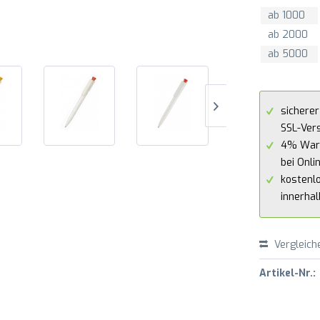
ab
1000
ab
2000
ab
5000
sicherer
SSL-Ver
4% War
bei Onli
kostenl
innerha
Vergleich
Artikel-Nr.: