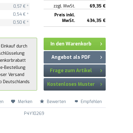
zzgl. MwSt.
69,35 €
0,57 € *
0,54 € *
Preis inkl.
MwSt.
434,35 €
0,50 € *
In den Warenkorb
 Einkauf durch
schlüsselung
Angebot als PDF
enkorbrabatt
ne-Bestellung
Frage zum Artikel
oser Versand
lb Deutschlands
Kostenloses Muster
en
Merken
Bewerten
Empfehlen
P4Y10269