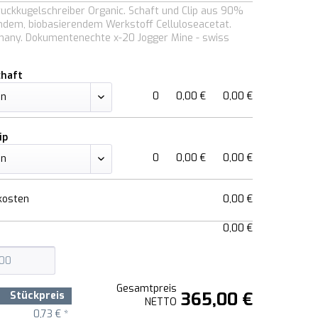
ruckkugelschreiber Organic. Schaft und Clip aus 90%
dem, biobasierendem Werkstoff Celluloseacetat.
many. Dokumentenechte x-20 Jogger Mine - swiss
chaft
0
0,00 €
0,00 €
ip
0
0,00 €
0,00 €
kosten
0,00 €
0,00 €
Gesamtpreis
365,00 €
Stückpreis
NETTO
0,73 € *