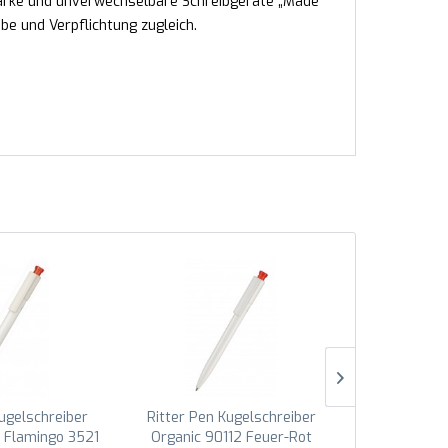
tarke und unverwechselbare Schreibgeräte „Made
e und Verpflichtung zugleich.
Kugelschreiber
Ritter Pen Kugelschreiber
Ritter Pen
2 Flamingo 3521
Organic 90112 Feuer-Rot
Organic 90