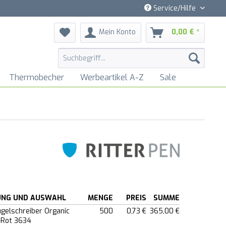
Service/Hilfe
Mein Konto
0,00 € *
Thermobecher
Werbeartikel A-Z
Sale
UNG UND AUSWAHL
MENGE
PREIS
SUMME
ugelschreiber Organic
500
0,73 €
365,00 €
-Rot 3634