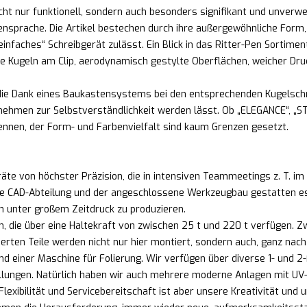
cht nur funktionell, sondern auch besonders signifikant und unverw
prache. Die Artikel bestechen durch ihre außergewöhnliche Form, Ha
nfaches“ Schreibgerät zulässt. Ein Blick in das Ritter-Pen Sortiment
e Kugeln am Clip, aerodynamisch gestylte Oberflächen, weicher Dru
, die Dank eines Baukastensystems bei den entsprechenden Kugelsch
hmen zur Selbstverständlichkeit werden lässt. Ob „ELEGANCE“, „ST
ennen, der Form- und Farbenvielfalt sind kaum Grenzen gesetzt.
te von höchster Präzision, die in intensiven Teammeetings z. T. im
e CAD-Abteilung und der angeschlossene Werkzeugbau gestatten es un
ch unter großem Zeitdruck zu produzieren.
n, die über eine Haltekraft von zwischen 25 t und 220 t verfüge
ierten Teile werden nicht nur hier montiert, sondern auch, ganz na
d einer Maschine für Folierung. Wir verfügen über diverse 1- und 
lungen. Natürlich haben wir auch mehrere moderne Anlagen mit UV-
lexibilität und Servicebereitschaft ist aber unsere Kreativität und u