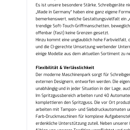
Es ist unsere besondere Stärke, Schreibgeräte ni
„Made in Germany“ haben eine ganz eigene Formens
bemerkenswert, welche Gestaltungsvielfalt ein „ei
trendige Soft-Touch-Griffmanschetten, beweglich
offenbar (fast) keine Grenzen gesetzt.
Hinzu kommt eine unglaublich hohe Farbvielfalt
und die CI-gerechte Umsetzung werbender Unterne
einige Modelle aus dem aktuellen Sortiment zu n
Flexibilität & Verlässlichkeit
Der moderne Maschinenpark sorgt für Schreibgerä
externen Designern, entworfen werden. Die eigen
unabhängig und in jeder Situation in der Lage, au
Im Spritzgussbereich arbeiten rund 40 Automate
komplettieren den Spritzguss. Die vor Ort produz
arbeiten mit Tampon- und Siebdruckautomaten un
Farb-Druckmaschinen für komplexe Aufgabenstel
erdenkliche Unterstützung zuteil. Neben unserer F