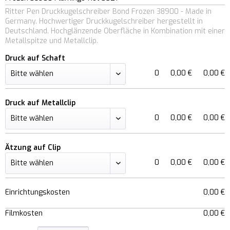
Ritter Pen Druckkugelschreiber Bond Frozen 38900 - Made in
Germany. Hochwertiger Druckkugelschreiber hergestellt in
Deutschland. Hochglänzende Oberfläche in Kombination mit einer
Metallspitze und Metallclip.
Druck auf Schaft
0
0,00 €
0,00 €
Druck auf Metallclip
0
0,00 €
0,00 €
Ätzung auf Clip
0
0,00 €
0,00 €
Einrichtungskosten
0,00 €
Filmkosten
0,00 €