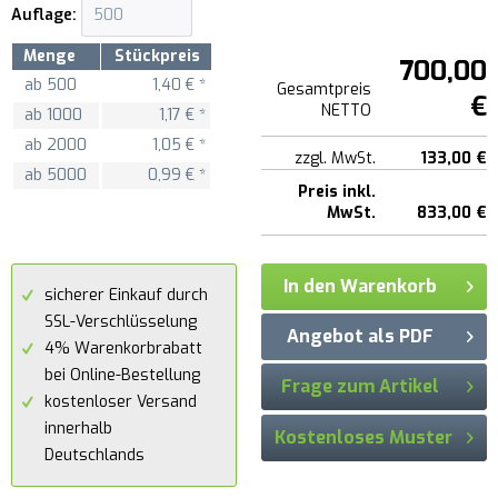
Auflage:
Menge
Stückpreis
700,00
ab
500
1,40 € *
Gesamtpreis
€
NETTO
ab
1000
1,17 € *
ab
2000
1,05 € *
zzgl. MwSt.
133,00 €
ab
5000
0,99 € *
Preis inkl.
MwSt.
833,00 €
In den Warenkorb
sicherer Einkauf durch
SSL-Verschlüsselung
Angebot als PDF
4% Warenkorbrabatt
bei Online-Bestellung
Frage zum Artikel
kostenloser Versand
innerhalb
Kostenloses Muster
Deutschlands