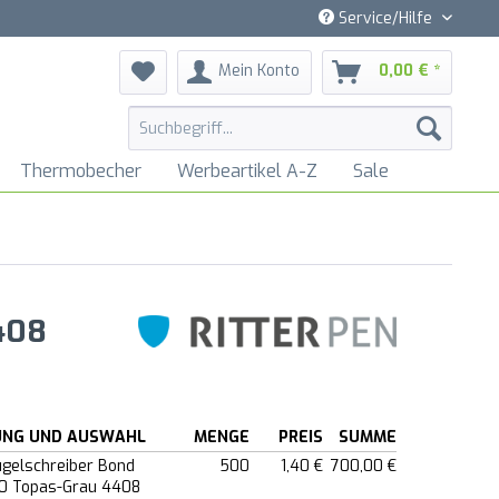
Service/Hilfe
Mein Konto
0,00 € *
Thermobecher
Werbeartikel A-Z
Sale
408
UNG UND AUSWAHL
MENGE
PREIS
SUMME
ugelschreiber Bond
500
1,40 €
700,00 €
0 Topas-Grau 4408