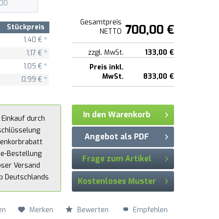
Gesamtpreis
700,00 €
Stückpreis
NETTO
1,40 € *
zzgl. MwSt.
133,00 €
1,17 € *
1,05 € *
Preis inkl.
MwSt.
833,00 €
0,99 € *
In den Warenkorb
 Einkauf durch
schlüsselung
Angebot als PDF
enkorbrabatt
ne-Bestellung
Frage zum Artikel
oser Versand
lb Deutschlands
Kostenloses Muster
en
Merken
Bewerten
Empfehlen