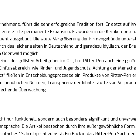
rnehmens, führt die sehr erfolgreiche Tradition fort. Er setzt auf K
 zuletzt die permanente Expansion. Es wurden in die Kernkompete
quent ausgebaut. Die stete Vergrößerung der Firmengebäude unters
h das, sicher selten in Deutschland und geradezu idyllisch, der Bren
im Odenwald möglich.
einer der größten Arbeitgeber im Ort, hat Ritter-Pen auch eine groß
 Einflussbereich, wie Kinder- und Jugendschutz, Achtung der Mensche
ct“ fließen in Entscheidungsprozesse ein. Produkte von Ritter-Pen e
nchenüblichen Normen; Transparenz der Inhaltsstoffe von Vorprodu
prechende Überwachung.
cht nur funktionell, sondern auch besonders signifikant und unverw
prache. Die Artikel bestechen durch ihre außergewöhnliche Form, Ha
nfaches“ Schreibgerät zulässt. Ein Blick in das Ritter-Pen Sortiment