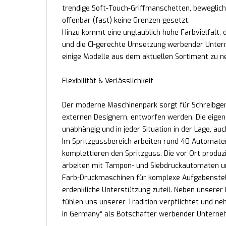
trendige Soft-Touch-Griffmanschetten, beweglich
offenbar (fast) keine Grenzen gesetzt.
Hinzu kommt eine unglaublich hohe Farbvielfalt
und die CI-gerechte Umsetzung werbender Unterne
einige Modelle aus dem aktuellen Sortiment zu n
Flexibilität & Verlässlichkeit
Der moderne Maschinenpark sorgt für Schreibgerä
externen Designern, entworfen werden. Die eigen
unabhängig und in jeder Situation in der Lage, au
Im Spritzgussbereich arbeiten rund 40 Automate
komplettieren den Spritzguss. Die vor Ort produz
arbeiten mit Tampon- und Siebdruckautomaten un
Farb-Druckmaschinen für komplexe Aufgabenstel
erdenkliche Unterstützung zuteil. Neben unserer F
fühlen uns unserer Tradition verpflichtet und 
in Germany“ als Botschafter werbender Unternehm