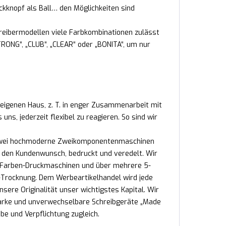
ckknopf als Ball… den Möglichkeiten sind
reibermodellen viele Farbkombinationen zulässt
RONG“, „CLUB“, „CLEAR“ oder „BONITA“, um nur
 eigenen Haus, z. T. in enger Zusammenarbeit mit
s, jederzeit flexibel zu reagieren. So sind wir
n. Zwei hochmoderne Zweikomponentenmaschinen
ch den Kundenwunsch, bedruckt und veredelt. Wir
2-Farben-Druckmaschinen und über mehrere 5-
Trocknung. Dem Werbeartikelhandel wird jede
nsere Originalität unser wichtigstes Kapital. Wir
tarke und unverwechselbare Schreibgeräte „Made
e und Verpflichtung zugleich.