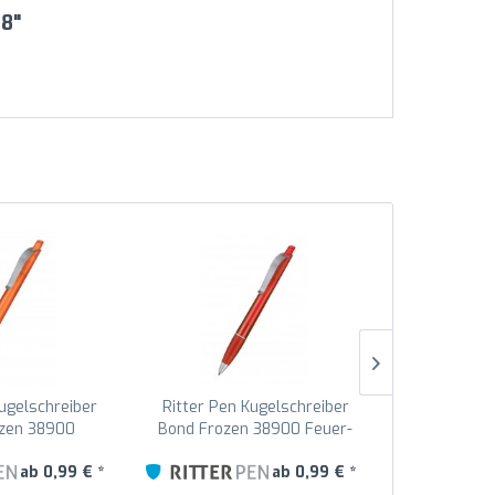
08"
Kugelschreiber
Ritter Pen Kugelschreiber
Ritter Pen
zen 38900
Bond Frozen 38900 Feuer-
Bond Froze
-Rot 3521
Rot 3609
Ro
ab 0,99 € *
ab 0,99 € *