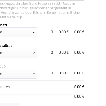
ruckkugelschreiber Bond Frozen 38900 - Made in
hwertiger Druckkugelschreiber hergestellt in
 Hochglänzende Oberfläche in Kombination mit einer
und Metallclip.
chaft
0
0,00 €
0,00 €
tallclip
0
0,00 €
0,00 €
Clip
0
0,00 €
0,00 €
kosten
0,00 €
0,00 €