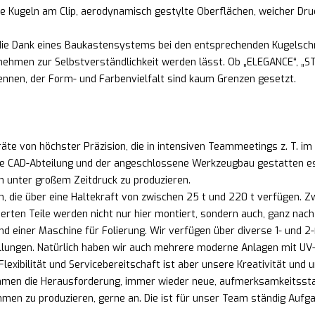
e Kugeln am Clip, aerodynamisch gestylte Oberflächen, weicher Dru
, die Dank eines Baukastensystems bei den entsprechenden Kugelsch
hmen zur Selbstverständlichkeit werden lässt. Ob „ELEGANCE“, „ST
ennen, der Form- und Farbenvielfalt sind kaum Grenzen gesetzt.
te von höchster Präzision, die in intensiven Teammeetings z. T. im
e CAD-Abteilung und der angeschlossene Werkzeugbau gestatten es un
ch unter großem Zeitdruck zu produzieren.
n, die über eine Haltekraft von zwischen 25 t und 220 t verfüge
ierten Teile werden nicht nur hier montiert, sondern auch, ganz na
d einer Maschine für Folierung. Wir verfügen über diverse 1- und 
lungen. Natürlich haben wir auch mehrere moderne Anlagen mit UV-
lexibilität und Servicebereitschaft ist aber unsere Kreativität und u
nehmen die Herausforderung, immer wieder neue, aufmerksamkeitss
en zu produzieren, gerne an. Die ist für unser Team ständig Aufgab