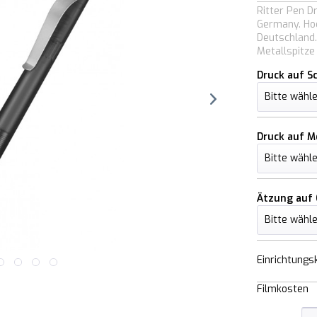
Ritter Pen D
Germany. Hoc
Deutschland.
Metallspitze 
Druck auf S
Druck auf Me
Ätzung auf 
Einrichtungs
Filmkosten