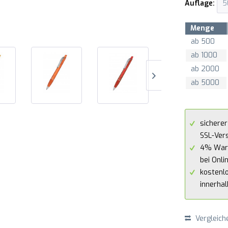
Auflage:
Menge
ab
500
ab
1000
ab
2000
ab
5000
sicherer
SSL-Ver
4% War
bei Onli
kostenl
innerha
Vergleich