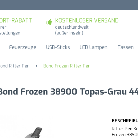
ORT-RABATT
KOSTENLOSER VERSAND
hrer
deutschlandweit
stellungen
(außer Inseln)
Feuerzeuge
USB-Sticks
LED Lampen
Tassen
ond Ritter Pen
Bond Frozen Ritter Pen
r Bond Frozen 38900 Topas-Grau 4
BESCHREIB
Ritter Pen K
Frozen 3890