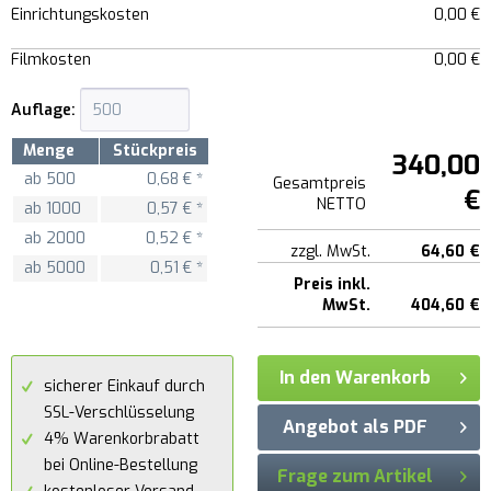
Einrichtungskosten
0,00 €
Filmkosten
0,00 €
Auflage:
Menge
Stückpreis
340,00
ab
500
0,68 € *
Gesamtpreis
€
NETTO
ab
1000
0,57 € *
ab
2000
0,52 € *
zzgl. MwSt.
64,60 €
ab
5000
0,51 € *
Preis inkl.
MwSt.
404,60 €
In den Warenkorb
sicherer Einkauf durch
SSL-Verschlüsselung
Angebot als PDF
4% Warenkorbrabatt
bei Online-Bestellung
Frage zum Artikel