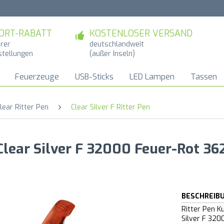
ORT-RABATT
KOSTENLOSER VERSAND
hrer
deutschlandweit
stellungen
(außer Inseln)
Feuerzeuge
USB-Sticks
LED Lampen
Tassen
lear Ritter Pen
Clear Silver F Ritter Pen
Clear Silver F 32000 Feuer-Rot 36
BESCHREIB
Ritter Pen K
Silver F 32