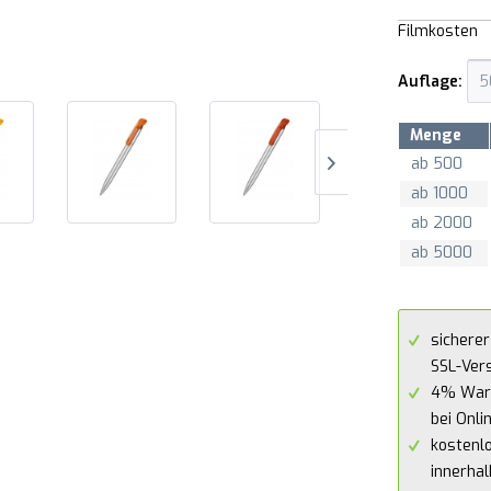
Filmkosten
Auflage:
Menge
ab
500
ab
1000
ab
2000
ab
5000
sicherer
SSL-Ver
4% War
bei Onli
kostenl
innerha