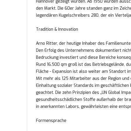
Hannover gezeigt wurden. Ab 1950 wurden aussch
den Markt. Die 60er Jahre standen ganz im Zeich
legendären Kugelschreibers 280, der ein Viertelj
Tradition & Innovation
Arno Ritter, der heutige Inhaber des Familienunte
Den Erfolg des Unternehmens dokumentiert nicht
Bedruckung investiert und diese Bereiche konse
Rund 16.500 qm groß ist das Betriebsgelände, durc
Fläche - Expansion ist also weiter am Standort 
Mit mehr als 125 Mitarbeiter aus der Region und 
Einhaltung sozialer Standards im geschäftlichen
geachtet. Die zehn Prinzipien des „UN Global Impa
gesundheitsschädlichen Stoffe außerhalb der bra
in anerkannten Labors, gewährleisten eine ents
Formensprache