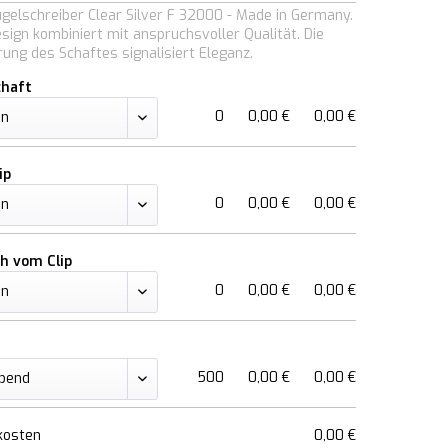
ugelschreiber Clear Silver F 32000 - Made in Germany.
ign kombiniert mit anspruchsvoller Qualität. Die
rung des Schaftes signalisiert Eleganz.
chaft
0
0,00 €
0,00 €
ip
0
0,00 €
0,00 €
ch vom Clip
0
0,00 €
0,00 €
500
0,00 €
0,00 €
kosten
0,00 €