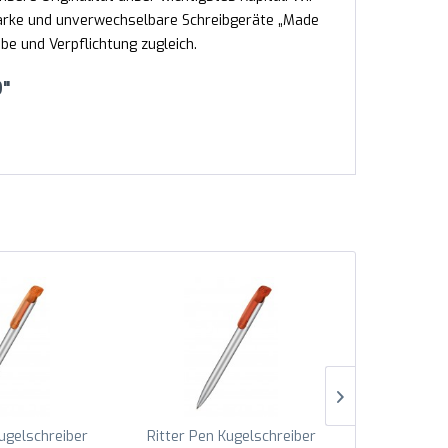
tarke und unverwechselbare Schreibgeräte „Made
e und Verpflichtung zugleich.
9"
Kugelschreiber
Ritter Pen Kugelschreiber
Ritter Pen