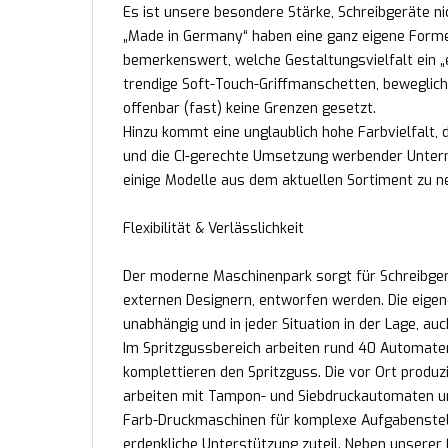
Es ist unsere besondere Stärke, Schreibgeräte ni
„Made in Germany“ haben eine ganz eigene Formens
bemerkenswert, welche Gestaltungsvielfalt ein „ei
trendige Soft-Touch-Griffmanschetten, beweglich
offenbar (fast) keine Grenzen gesetzt.
Hinzu kommt eine unglaublich hohe Farbvielfalt
und die CI-gerechte Umsetzung werbender Unterne
einige Modelle aus dem aktuellen Sortiment zu n
Flexibilität & Verlässlichkeit
Der moderne Maschinenpark sorgt für Schreibgerä
externen Designern, entworfen werden. Die eigen
unabhängig und in jeder Situation in der Lage, au
Im Spritzgussbereich arbeiten rund 40 Automate
komplettieren den Spritzguss. Die vor Ort produz
arbeiten mit Tampon- und Siebdruckautomaten un
Farb-Druckmaschinen für komplexe Aufgabenstel
erdenkliche Unterstützung zuteil. Neben unserer F