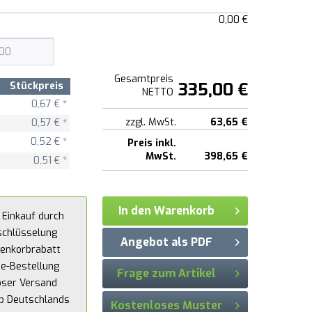
0,00 €
Gesamtpreis
335,00 €
Stückpreis
NETTO
0,67 € *
zzgl. MwSt.
63,65 €
0,57 € *
0,52 € *
Preis inkl.
MwSt.
398,65 €
0,51 € *
In den Warenkorb
 Einkauf durch
schlüsselung
Angebot als PDF
enkorbrabatt
ne-Bestellung
Frage zum Artikel
oser Versand
lb Deutschlands
Kostenloses Muster