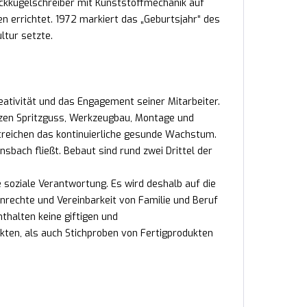
ckkugelschreiber mit Kunststoffmechanik auf
n errichtet. 1972 markiert das „Geburtsjahr“ des
ltur setzte.
reativität und das Engagement seiner Mitarbeiter.
nzen Spritzguss, Werkzeugbau, Montage und
treichen das kontinuierliche gesunde Wachstum.
sbach fließt. Bebaut sind rund zwei Drittel der
e soziale Verantwortung. Es wird deshalb auf die
nrechte und Vereinbarkeit von Familie und Beruf
nthalten keine giftigen und
kten, als auch Stichproben von Fertigprodukten