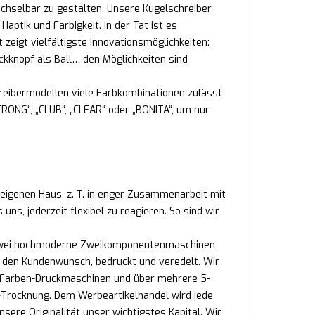
echselbar zu gestalten. Unsere Kugelschreiber
ptik und Farbigkeit. In der Tat ist es
 zeigt vielfältigste Innovationsmöglichkeiten:
ckknopf als Ball… den Möglichkeiten sind
reibermodellen viele Farbkombinationen zulässt
RONG“, „CLUB“, „CLEAR“ oder „BONITA“, um nur
 eigenen Haus, z. T. in enger Zusammenarbeit mit
s, jederzeit flexibel zu reagieren. So sind wir
n. Zwei hochmoderne Zweikomponentenmaschinen
ch den Kundenwunsch, bedruckt und veredelt. Wir
2-Farben-Druckmaschinen und über mehrere 5-
Trocknung. Dem Werbeartikelhandel wird jede
nsere Originalität unser wichtigstes Kapital. Wir