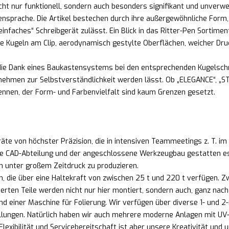
cht nur funktionell, sondern auch besonders signifikant und unverw
prache. Die Artikel bestechen durch ihre außergewöhnliche Form, Ha
nfaches“ Schreibgerät zulässt. Ein Blick in das Ritter-Pen Sortiment
e Kugeln am Clip, aerodynamisch gestylte Oberflächen, weicher Dru
, die Dank eines Baukastensystems bei den entsprechenden Kugelsch
hmen zur Selbstverständlichkeit werden lässt. Ob „ELEGANCE“, „ST
ennen, der Form- und Farbenvielfalt sind kaum Grenzen gesetzt.
te von höchster Präzision, die in intensiven Teammeetings z. T. im
e CAD-Abteilung und der angeschlossene Werkzeugbau gestatten es un
ch unter großem Zeitdruck zu produzieren.
n, die über eine Haltekraft von zwischen 25 t und 220 t verfüge
ierten Teile werden nicht nur hier montiert, sondern auch, ganz na
d einer Maschine für Folierung. Wir verfügen über diverse 1- und 
lungen. Natürlich haben wir auch mehrere moderne Anlagen mit UV-
lexibilität und Servicebereitschaft ist aber unsere Kreativität und u