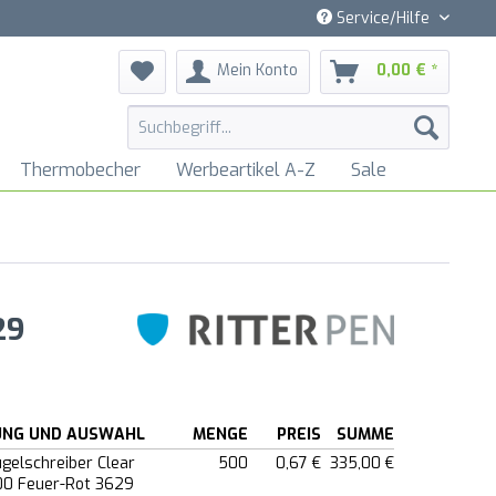
Service/Hilfe
Mein Konto
0,00 € *
Thermobecher
Werbeartikel A-Z
Sale
29
UNG UND AUSWAHL
MENGE
PREIS
SUMME
ugelschreiber Clear
500
0,67 €
335,00 €
000 Feuer-Rot 3629