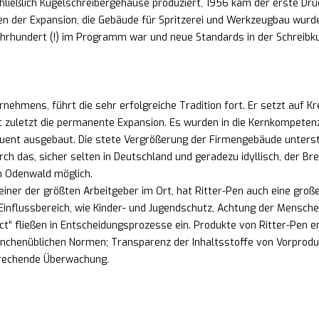
ließlich Kugelschreibergehäuse produziert, 1956 kam der erste Dru
en der Expansion, die Gebäude für Spritzerei und Werkzeugbau wurde
ahrhundert (!) im Programm war und neue Standards in der Schreibku
rnehmens, führt die sehr erfolgreiche Tradition fort. Er setzt auf K
 zuletzt die permanente Expansion. Es wurden in die Kernkompete
quent ausgebaut. Die stete Vergrößerung der Firmengebäude unters
h das, sicher selten in Deutschland und geradezu idyllisch, der Bren
im Odenwald möglich.
einer der größten Arbeitgeber im Ort, hat Ritter-Pen auch eine groß
 Einflussbereich, wie Kinder- und Jugendschutz, Achtung der Mensche
ct“ fließen in Entscheidungsprozesse ein. Produkte von Ritter-Pen e
nchenüblichen Normen; Transparenz der Inhaltsstoffe von Vorprodu
prechende Überwachung.