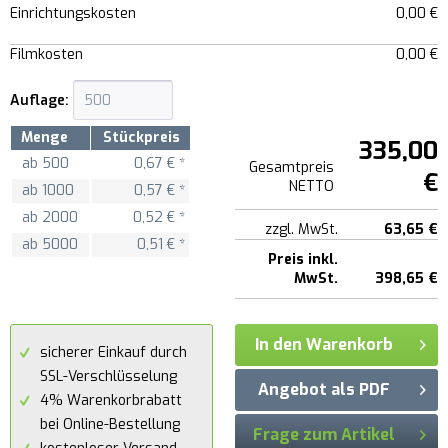
Einrichtungskosten
0,00 €
Filmkosten
0,00 €
Auflage:
Menge
Stückpreis
335,00
ab
500
0,67 € *
Gesamtpreis
€
NETTO
ab
1000
0,57 € *
ab
2000
0,52 € *
zzgl. MwSt.
63,65 €
ab
5000
0,51 € *
Preis inkl.
MwSt.
398,65 €
In den Warenkorb
sicherer Einkauf durch
SSL-Verschlüsselung
Angebot als PDF
4% Warenkorbrabatt
bei Online-Bestellung
Frage zum Artikel