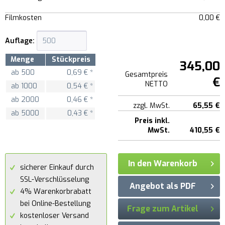
Filmkosten
0,00 €
Auflage:
Menge
Stückpreis
345,00
ab
500
0,69 € *
Gesamtpreis
€
NETTO
ab
1000
0,54 € *
ab
2000
0,46 € *
zzgl. MwSt.
65,55 €
ab
5000
0,43 € *
Preis inkl.
MwSt.
410,55 €
In den Warenkorb
sicherer Einkauf durch
SSL-Verschlüsselung
Angebot als PDF
4% Warenkorbrabatt
bei Online-Bestellung
Frage zum Artikel
kostenloser Versand