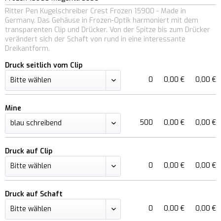
Ritter Pen Kugelschreiber Crest Frozen 15900 - Made in
Germany. Das Gehäuse in Frozen-Optik harmoniert mit dem
transparenten Clip und Drücker. Von der Spitze bis zum Drücker
verändert sich der Schaft von rund in eine interessante
Dreikantform.
Druck seitlich vom Clip
0
0,00 €
0,00 €
Mine
500
0,00 €
0,00 €
Druck auf Clip
0
0,00 €
0,00 €
Druck auf Schaft
0
0,00 €
0,00 €