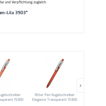
e und Verpflichtung zugleich.
en-Lila 3903"
Kugelschreiber
Ritter Pen Kugelschreiber
Ritter Pen
nsparent 15300
Elegance Transparent 15300
Elegance Tr
go 3521
Feuer-Rot 3609
Kirsc