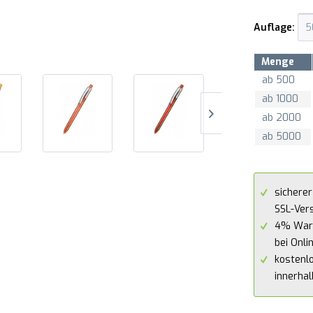
Auflage:
Menge
ab
500
ab
1000
ab
2000
ab
5000
sicherer
SSL-Ver
4% War
bei Onli
kostenl
innerha