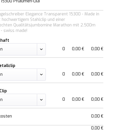
 15300 Pflaumen-Lila
ugelschreiber Elegance Transparent 15300 - Made in
 hochwertigem Stahlclip und einer
chten Qualitätsjumbomine Marathon mit 2.500m
 - swiss made!
chaft
0
0,00 €
0,00 €
tallclip
0
0,00 €
0,00 €
Clip
0
0,00 €
0,00 €
kosten
0,00 €
0,00 €