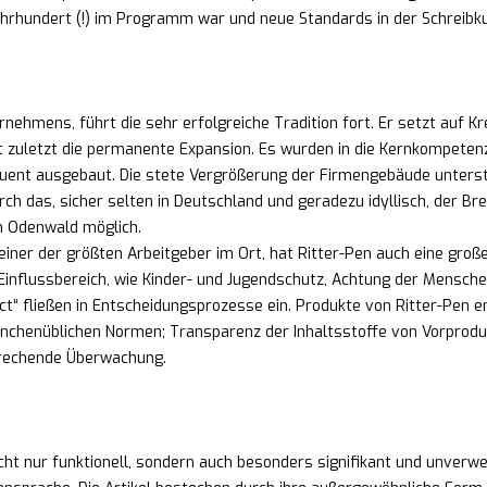
ahrhundert (!) im Programm war und neue Standards in der Schreibku
rnehmens, führt die sehr erfolgreiche Tradition fort. Er setzt auf K
 zuletzt die permanente Expansion. Es wurden in die Kernkompete
quent ausgebaut. Die stete Vergrößerung der Firmengebäude unters
h das, sicher selten in Deutschland und geradezu idyllisch, der Bren
im Odenwald möglich.
einer der größten Arbeitgeber im Ort, hat Ritter-Pen auch eine groß
 Einflussbereich, wie Kinder- und Jugendschutz, Achtung der Mensche
ct“ fließen in Entscheidungsprozesse ein. Produkte von Ritter-Pen e
nchenüblichen Normen; Transparenz der Inhaltsstoffe von Vorprodu
prechende Überwachung.
cht nur funktionell, sondern auch besonders signifikant und unverw