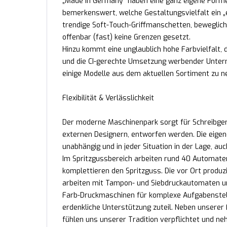
„Made in Germany“ haben eine ganz eigene Formens
bemerkenswert, welche Gestaltungsvielfalt ein „ei
trendige Soft-Touch-Griffmanschetten, beweglich
offenbar (fast) keine Grenzen gesetzt.
Hinzu kommt eine unglaublich hohe Farbvielfalt
und die CI-gerechte Umsetzung werbender Unterne
einige Modelle aus dem aktuellen Sortiment zu n
Flexibilität & Verlässlichkeit
Der moderne Maschinenpark sorgt für Schreibgerä
externen Designern, entworfen werden. Die eigen
unabhängig und in jeder Situation in der Lage, au
Im Spritzgussbereich arbeiten rund 40 Automate
komplettieren den Spritzguss. Die vor Ort produz
arbeiten mit Tampon- und Siebdruckautomaten un
Farb-Druckmaschinen für komplexe Aufgabenstel
erdenkliche Unterstützung zuteil. Neben unserer F
fühlen uns unserer Tradition verpflichtet und 