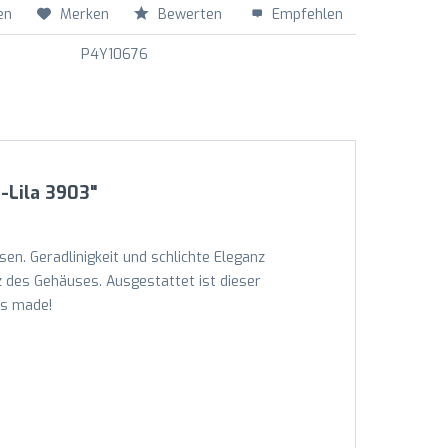
en
Merken
Bewerten
Empfehlen
P4Y10676
-Lila 3903"
en. Geradlinigkeit und schlichte Eleganz
z des Gehäuses. Ausgestattet ist dieser
ss made!