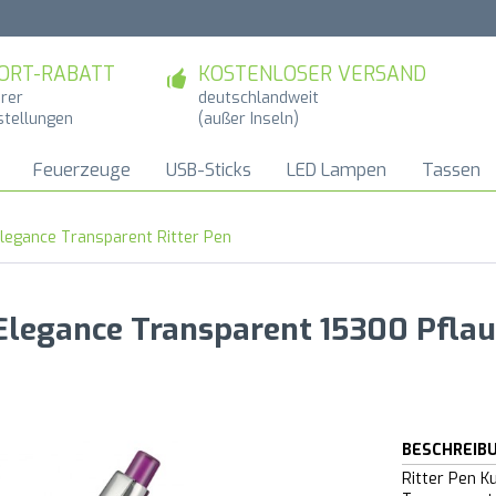
ORT-RABATT
KOSTENLOSER VERSAND
hrer
deutschlandweit
stellungen
(außer Inseln)
Feuerzeuge
USB-Sticks
LED Lampen
Tassen
legance Transparent Ritter Pen
 Elegance Transparent 15300 Pfla
BESCHREIB
Ritter Pen K