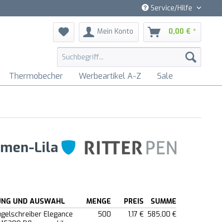
Service/Hilfe
Mein Konto
0,00 € *
Thermobecher
Werbeartikel A-Z
Sale
umen-Lila
UNG UND AUSWAHL
MENGE
PREIS
SUMME
ugelschreiber Elegance
500
1,17 €
585,00 €