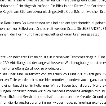
prache. Die Artikel bestechen durch ihre außergewöhnliche Form, Ha
nfaches“ Schreibgerät zulässt. Ein Blick in das Ritter-Pen Sortiment
e Kugeln am Clip, aerodynamisch gestylte Oberflächen, weicher Dru
, die Dank eines Baukastensystems bei den entsprechenden Kugelsch
hmen zur Selbstverständlichkeit werden lässt. Ob „ELEGANCE“, „ST
ennen, der Form- und Farbenvielfalt sind kaum Grenzen gesetzt.
te von höchster Präzision, die in intensiven Teammeetings z. T. im
e CAD-Abteilung und der angeschlossene Werkzeugbau gestatten es un
ch unter großem Zeitdruck zu produzieren.
n, die über eine Haltekraft von zwischen 25 t und 220 t verfüge
ierten Teile werden nicht nur hier montiert, sondern auch, ganz na
d einer Maschine für Folierung. Wir verfügen über diverse 1- und 
lungen. Natürlich haben wir auch mehrere moderne Anlagen mit UV-
lexibilität und Servicebereitschaft ist aber unsere Kreativität und u
nehmen die Herausforderung, immer wieder neue, aufmerksamkeitss