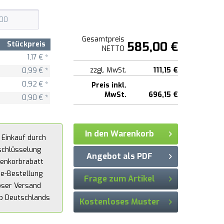
Gesamtpreis
585,00 €
Stückpreis
NETTO
1,17 € *
zzgl. MwSt.
111,15 €
0,99 € *
0,92 € *
Preis inkl.
MwSt.
696,15 €
0,90 € *
In den Warenkorb
 Einkauf durch
schlüsselung
Angebot als PDF
enkorbrabatt
ne-Bestellung
Frage zum Artikel
oser Versand
lb Deutschlands
Kostenloses Muster