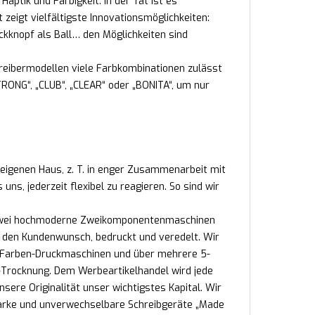
ptik und Farbigkeit. In der Tat ist es
 zeigt vielfältigste Innovationsmöglichkeiten:
ckknopf als Ball… den Möglichkeiten sind
reibermodellen viele Farbkombinationen zulässt
RONG“, „CLUB“, „CLEAR“ oder „BONITA“, um nur
 eigenen Haus, z. T. in enger Zusammenarbeit mit
s, jederzeit flexibel zu reagieren. So sind wir
n. Zwei hochmoderne Zweikomponentenmaschinen
ch den Kundenwunsch, bedruckt und veredelt. Wir
2-Farben-Druckmaschinen und über mehrere 5-
Trocknung. Dem Werbeartikelhandel wird jede
nsere Originalität unser wichtigstes Kapital. Wir
tarke und unverwechselbare Schreibgeräte „Made