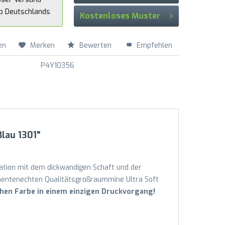
lb Deutschlands
Kostenloses Muster
en
Merken
Bewerten
Empfehlen
P4Y10356
lau 1301"
nation mit dem dickwandigen Schaft und der
umentenechten Qualitätsgroßraummine Ultra Soft
hen Farbe in einem einzigen Druckvorgang!