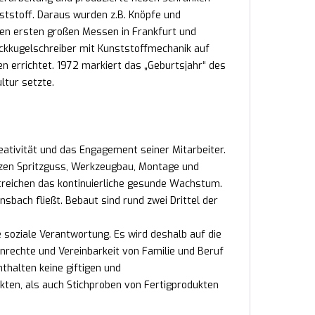
tstoff. Daraus wurden z.B. Knöpfe und
den ersten großen Messen in Frankfurt und
ckkugelschreiber mit Kunststoffmechanik auf
n errichtet. 1972 markiert das „Geburtsjahr“ des
ltur setzte.
reativität und das Engagement seiner Mitarbeiter.
nzen Spritzguss, Werkzeugbau, Montage und
treichen das kontinuierliche gesunde Wachstum.
sbach fließt. Bebaut sind rund zwei Drittel der
e soziale Verantwortung. Es wird deshalb auf die
nrechte und Vereinbarkeit von Familie und Beruf
nthalten keine giftigen und
kten, als auch Stichproben von Fertigprodukten