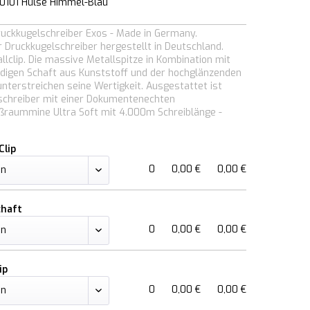
0101 Hülse Himmel-Blau
ruckkugelschreiber Exos - Made in Germany.
 Druckkugelschreiber hergestellt in Deutschland.
allclip. Die massive Metallspitze in Kombination mit
digen Schaft aus Kunststoff und der hochglänzenden
unterstreichen seine Wertigkeit. Ausgestattet ist
schreiber mit einer Dokumentenechten
ßraummine Ultra Soft mit 4.000m Schreiblänge -
Clip
0
0,00 €
0,00 €
chaft
0
0,00 €
0,00 €
ip
0
0,00 €
0,00 €