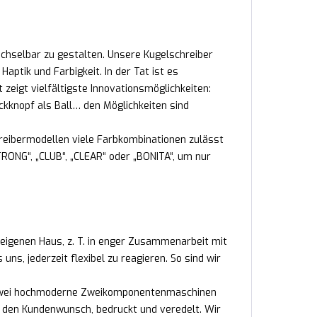
echselbar zu gestalten. Unsere Kugelschreiber
ptik und Farbigkeit. In der Tat ist es
 zeigt vielfältigste Innovationsmöglichkeiten:
ckknopf als Ball… den Möglichkeiten sind
reibermodellen viele Farbkombinationen zulässt
RONG“, „CLUB“, „CLEAR“ oder „BONITA“, um nur
 eigenen Haus, z. T. in enger Zusammenarbeit mit
s, jederzeit flexibel zu reagieren. So sind wir
n. Zwei hochmoderne Zweikomponentenmaschinen
ch den Kundenwunsch, bedruckt und veredelt. Wir