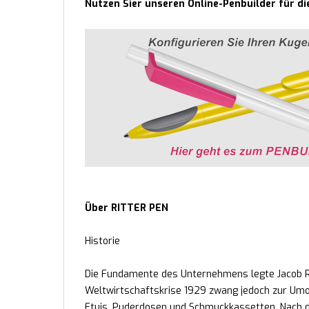
Nutzen Sier unseren Online-Penbuilder für di
Über RITTER PEN
Historie
Die Fundamente des Unternehmens legte Jacob Rit
Weltwirtschaftskrise 1929 zwang jedoch zur Umor
Etuis, Puderdosen und Schmuckkassetten. Nach d