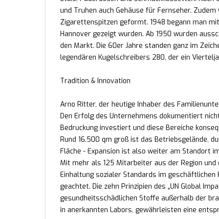
und Truhen auch Gehäuse für Fernseher. Zudem 
Zigarettenspitzen geformt. 1948 begann man mit
Hannover gezeigt wurden. Ab 1950 wurden aussch
den Markt. Die 60er Jahre standen ganz im Zeich
legendären Kugelschreibers 280, der ein Viertelj
Tradition & Innovation
Arno Ritter, der heutige Inhaber des Familienunte
Den Erfolg des Unternehmens dokumentiert nicht
Bedruckung investiert und diese Bereiche konse
Rund 16.500 qm groß ist das Betriebsgelände, durc
Fläche - Expansion ist also weiter am Standort 
Mit mehr als 125 Mitarbeiter aus der Region und 
Einhaltung sozialer Standards im geschäftlichen
geachtet. Die zehn Prinzipien des „UN Global Impa
gesundheitsschädlichen Stoffe außerhalb der bra
in anerkannten Labors, gewährleisten eine ents