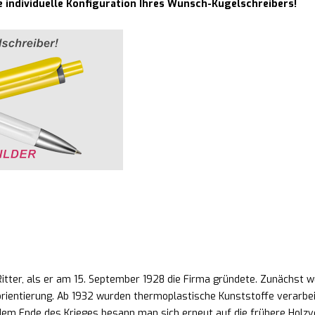
e individuelle Konfiguration Ihres Wunsch-Kugelschreibers!
ter, als er am 15. September 1928 die Firma gründete. Zunächst wur
ientierung. Ab 1932 wurden thermoplastische Kunststoffe verarbeit
em Ende des Krieges besann man sich erneut auf die frühere Holzv