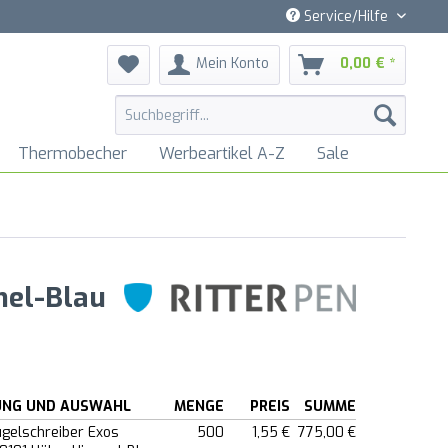
Service/Hilfe
Mein Konto
0,00 € *
Thermobecher
Werbeartikel A-Z
Sale
mel-Blau
UNG UND AUSWAHL
MENGE
PREIS
SUMME
ugelschreiber Exos
500
1,55 €
775,00 €