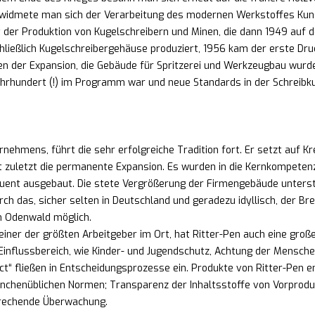
widmete man sich der Verarbeitung des modernen Werkstoffes Kuns
 der Produktion von Kugelschreibern und Minen, die dann 1949 auf 
ließlich Kugelschreibergehäuse produziert, 1956 kam der erste Dru
en der Expansion, die Gebäude für Spritzerei und Werkzeugbau wurde
ahrhundert (!) im Programm war und neue Standards in der Schreibku
rnehmens, führt die sehr erfolgreiche Tradition fort. Er setzt auf K
 zuletzt die permanente Expansion. Es wurden in die Kernkompete
quent ausgebaut. Die stete Vergrößerung der Firmengebäude unters
h das, sicher selten in Deutschland und geradezu idyllisch, der Bren
im Odenwald möglich.
einer der größten Arbeitgeber im Ort, hat Ritter-Pen auch eine groß
 Einflussbereich, wie Kinder- und Jugendschutz, Achtung der Mensche
ct“ fließen in Entscheidungsprozesse ein. Produkte von Ritter-Pen e
nchenüblichen Normen; Transparenz der Inhaltsstoffe von Vorprodu
prechende Überwachung.