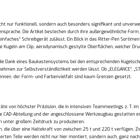
cht nur funktionell, sondern auch besonders signifikant und unverw
prache. Die Artikel bestechen durch ihre außergewöhnliche Form, Ha
nfaches“ Schreibgerät zulässt. Ein Blick in das Ritter-Pen Sortiment
e Kugeln am Clip, aerodynamisch gestylte Oberflächen, weicher Dru
, die Dank eines Baukastensystems bei den entsprechenden Kugelsch
hmen zur Selbstverständlichkeit werden lässt. Ob „ELEGANCE“, „ST
ennen, der Form- und Farbenvielfalt sind kaum Grenzen gesetzt.
te von höchster Präzision, die in intensiven Teammeetings z. T. im
e CAD-Abteilung und der angeschlossene Werkzeugbau gestatten es un
ch unter großem Zeitdruck zu produzieren.
n, die über eine Haltekraft von zwischen 25 t und 220 t verfüge
ierten Teile werden nicht nur hier montiert, sondern auch, ganz na