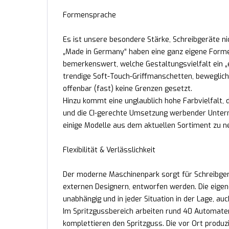
Formensprache
Es ist unsere besondere Stärke, Schreibgeräte ni
„Made in Germany“ haben eine ganz eigene Formens
bemerkenswert, welche Gestaltungsvielfalt ein „ei
trendige Soft-Touch-Griffmanschetten, beweglich
offenbar (fast) keine Grenzen gesetzt.
Hinzu kommt eine unglaublich hohe Farbvielfalt
und die CI-gerechte Umsetzung werbender Unterne
einige Modelle aus dem aktuellen Sortiment zu n
Flexibilität & Verlässlichkeit
Der moderne Maschinenpark sorgt für Schreibgerä
externen Designern, entworfen werden. Die eigen
unabhängig und in jeder Situation in der Lage, au
Im Spritzgussbereich arbeiten rund 40 Automate
komplettieren den Spritzguss. Die vor Ort produz