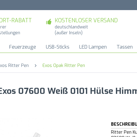
ORT-RABATT
KOSTENLOSER VERSAND
hrer
deutschlandweit
stellungen
(außer Inseln)
Feuerzeuge
USB-Sticks
LED Lampen
Tassen
xos Ritter Pen
Exos Opak Ritter Pen
 Exos 07600 Weiß 0101 Hülse Him
BESCHREIB
Ritter Pen K