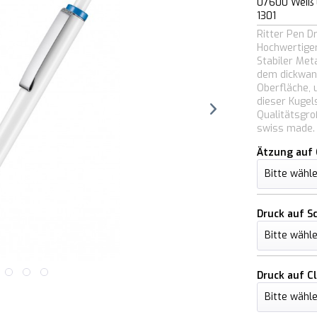
07600 Weiß 
1301
Ritter Pen D
Hochwertiger
Stabiler Met
dem dickwan
Oberfläche, 
dieser Kugel
Qualitätsgro
swiss made.
Ätzung auf 
Druck auf S
Druck auf Cl