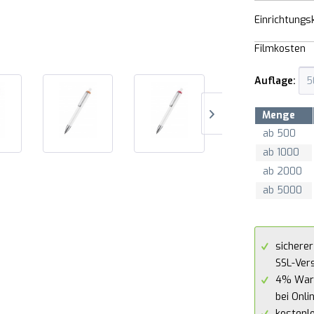
Einrichtungs
Filmkosten
Auflage:
Menge
ab
500
ab
1000
ab
2000
ab
5000
sicherer
SSL-Ver
4% War
bei Onli
kostenl