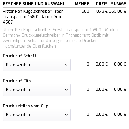
BESCHREIBUNG UND AUSWAHL
MENGE
PREIS
SUMME
Ritter Pen Kugelschreiber Fresh
500
0,73 €
365,00 €
Transparent 15800 Rauch-Grau
4507
Ritter Pen Kugelschreiber Fresh Transparent 15800 - Made in
Germany. Druckkugelschreiber in Transparent-Optik mit
zweiteiligem Schaft und integriertem Clip-Drücker.
Hochglänzende Oberflächen.
Druck auf Schaft
0
0,00 €
0,00 €
Druck auf Clip
0
0,00 €
0,00 €
Druck seitlich vom Clip
0
0,00 €
0,00 €