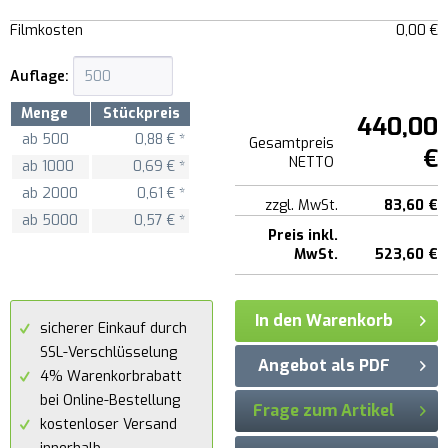
Filmkosten
0,00 €
Auflage:
Menge
Stückpreis
440,00
ab
500
0,88 € *
Gesamtpreis
€
NETTO
ab
1000
0,69 € *
ab
2000
0,61 € *
zzgl. MwSt.
83,60 €
ab
5000
0,57 € *
Preis inkl.
MwSt.
523,60 €
In den Warenkorb
sicherer Einkauf durch
SSL-Verschlüsselung
Angebot als PDF
4% Warenkorbrabatt
bei Online-Bestellung
Frage zum Artikel
kostenloser Versand