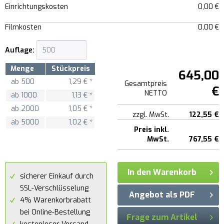
Einrichtungskosten
0,00 €
Filmkosten
0,00 €
Auflage:
Menge
Stückpreis
645,00
ab
500
1,29 € *
Gesamtpreis
€
NETTO
ab
1000
1,13 € *
ab
2000
1,05 € *
zzgl. MwSt.
122,55 €
ab
5000
1,02 € *
Preis inkl.
MwSt.
767,55 €
In den Warenkorb
sicherer Einkauf durch
SSL-Verschlüsselung
Angebot als PDF
4% Warenkorbrabatt
bei Online-Bestellung
Frage zum Artikel