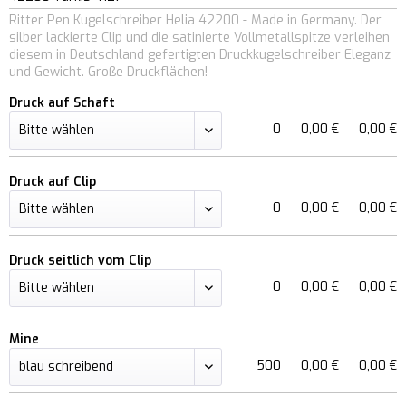
Ritter Pen Kugelschreiber Helia 42200 - Made in Germany. Der
silber lackierte Clip und die satinierte Vollmetallspitze verleihen
diesem in Deutschland gefertigten Druckkugelschreiber Eleganz
und Gewicht. Große Druckflächen!
Druck auf Schaft
0
0,00 €
0,00 €
Druck auf Clip
0
0,00 €
0,00 €
Druck seitlich vom Clip
0
0,00 €
0,00 €
Mine
500
0,00 €
0,00 €