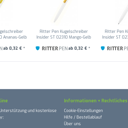
gelschreiber
Ritter Pen Kugelschreiber
Ritter Pen 
10 Ananas-Gelb
Insider ST 02310 Mango-Gelb
Insider ST 0
10
3505
3
ab 0,32 € *
ab 0,32 € *
line
Informationen + Rechtliches
 Unterstützung und kostenlose
Cookie-Einstellungen
Hilfe / Bestellablauf
r:
Über uns