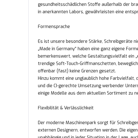
gesundheitsschädlichen Stoffe außerhalb der bra
in anerkannten Labors, gewährleisten eine ents
Formensprache
Es ist unsere besondere Stärke, Schreibgeräte ni
„Made in Germany“ haben eine ganz eigene Formens
bemerkenswert, welche Gestaltungsvielfalt ein „ei
trendige Soft-Touch-Griffmanschetten, beweglich
offenbar (fast) keine Grenzen gesetzt.
Hinzu kommt eine unglaublich hohe Farbvielfalt
und die CI-gerechte Umsetzung werbender Unterne
einige Modelle aus dem aktuellen Sortiment zu n
Flexibilität & Verlässlichkeit
Der moderne Maschinenpark sorgt für Schreibgerä
externen Designern, entworfen werden. Die eigen
unabhängig und in jeder Situation in der Lage, au