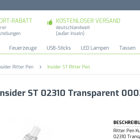
ORT-RABATT
KOSTENLOSER VERSAND
hrer
deutschlandweit
stellungen
(außer Inseln)
Feuerzeuge
USB-Sticks
LED Lampen
Tassen
nsider Ritter Pen
Insider ST Ritter Pen
 Insider ST 02310 Transparent 000
BESCHREIB
Ritter Pen K
02310 Trans