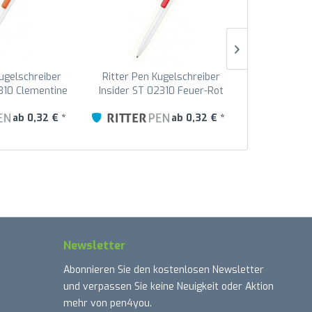
Kugelschreiber
Ritter Pen Kugelschreiber
Ritter Pen
2310 Clementine
Insider ST 02310 Feuer-Rot
Insider ST 
547
3609
ab 0,32 € *
ab 0,32 € *
Newsletter
Abonnieren Sie den kostenlosen Newsletter
und verpassen Sie keine Neuigkeit oder Aktion
mehr von pen4you.