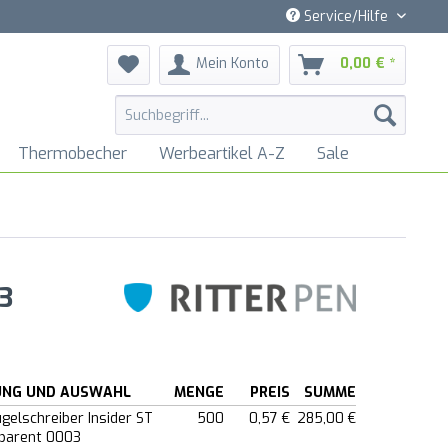
Service/Hilfe
Mein Konto
0,00 € *
Thermobecher
Werbeartikel A-Z
Sale
3
UNG UND AUSWAHL
MENGE
PREIS
SUMME
ugelschreiber Insider ST
500
0,57 €
285,00 €
parent 0003