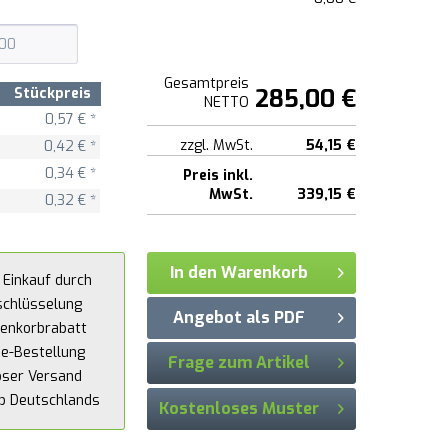
Gesamtpreis
285,00 €
Stückpreis
NETTO
0,57 € *
zzgl. MwSt.
54,15 €
0,42 € *
0,34 € *
Preis inkl.
MwSt.
339,15 €
0,32 € *
In den Warenkorb
 Einkauf durch
schlüsselung
Angebot als PDF
enkorbrabatt
ne-Bestellung
Frage zum Artikel
oser Versand
lb Deutschlands
Kostenloses Muster