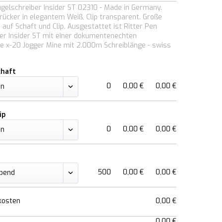
ugelschreiber Insider ST 02310 - Made in Germany.
rücker in elegantem Weiß, Clip transparent. Große
 auf Schaft und Clip. Ausgestattet ist Ritter Pen
er Insider ST mit einer dokumentenechten
e x-20 Jogger Mine mit 2.000m Schreiblänge - swiss
chaft
0
0,00 €
0,00 €
ip
0
0,00 €
0,00 €
500
0,00 €
0,00 €
kosten
0,00 €
0,00 €