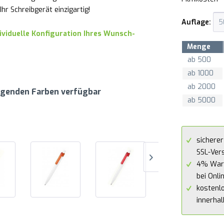
r Schreibgerät einzigartig!
Auflage:
dividuelle Konfiguration Ihres Wunsch-
Menge
ab
500
ab
1000
ab
2000
lgenden Farben verfügbar
ab
5000
sicherer
SSL-Ver
4% War
bei Onli
kostenl
innerha