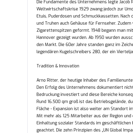
Die Fundamente des Unternehmens legte Jacob Rit
Weltwirtschaftskrise 1929 zwang jedoch zur Umor
Etuis, Puderdosen und Schmuckkassetten. Nach d
und Truhen auch Gehäuse für Fernseher. Zudem 
Zigarettenspitzen geformt. 1948 begann man mit
Hannover gezeigt wurden. Ab 1950 wurden aussch
den Markt. Die 60er Jahre standen ganz im Zeich
legendären Kugelschreibers 280, der ein Viertelj
Tradition & Innovation
Arno Ritter, der heutige Inhaber des Familienunte
Den Erfolg des Unternehmens dokumentiert nicht
Bedruckung investiert und diese Bereiche konse
Rund 16.500 qm groß ist das Betriebsgelände, durc
Fläche - Expansion ist also weiter am Standort 
Mit mehr als 125 Mitarbeiter aus der Region und 
Einhaltung sozialer Standards im geschäftlichen
geachtet. Die zehn Prinzipien des „UN Global Impa