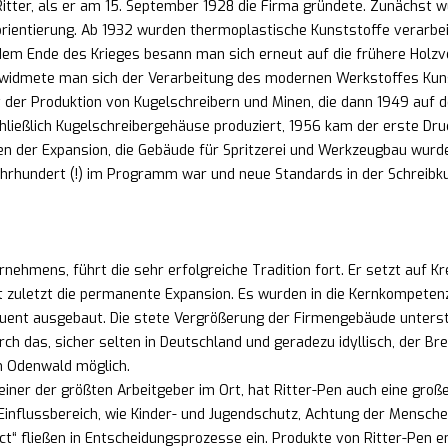
ter, als er am 15. September 1928 die Firma gründete. Zunächst wur
ientierung. Ab 1932 wurden thermoplastische Kunststoffe verarbeit
em Ende des Krieges besann man sich erneut auf die frühere Holzv
widmete man sich der Verarbeitung des modernen Werkstoffes Kuns
 der Produktion von Kugelschreibern und Minen, die dann 1949 auf 
ließlich Kugelschreibergehäuse produziert, 1956 kam der erste Dru
en der Expansion, die Gebäude für Spritzerei und Werkzeugbau wurde
ahrhundert (!) im Programm war und neue Standards in der Schreibku
rnehmens, führt die sehr erfolgreiche Tradition fort. Er setzt auf K
 zuletzt die permanente Expansion. Es wurden in die Kernkompete
quent ausgebaut. Die stete Vergrößerung der Firmengebäude unters
h das, sicher selten in Deutschland und geradezu idyllisch, der Bren
im Odenwald möglich.
einer der größten Arbeitgeber im Ort, hat Ritter-Pen auch eine groß
 Einflussbereich, wie Kinder- und Jugendschutz, Achtung der Mensche
ct“ fließen in Entscheidungsprozesse ein. Produkte von Ritter-Pen e