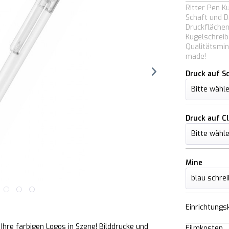
Ritter Pen K
Schaft und D
Druckflächen
Kugelschreib
Qualitätsmin
made!
Druck auf S
Druck auf Cl
Mine
Einrichtungs
Ihre farbigen Logos in Szene! Bilddrucke und
Filmkosten