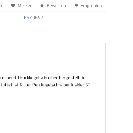
en
Merken
Bewerten
Empfehlen
P4Y11652
prechend. Druckkugelschreiber hergestellt in
attet ist Ritter Pen Kugelschreiber Insider ST