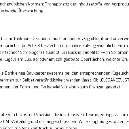
nchenüblichen Normen; Transparenz der Inhaltsstoffe von Vorprodu
prechende Überwachung.
cht nur funktionell, sondern auch besonders signifikant und unverw
prache. Die Artikel bestechen durch ihre außergewöhnliche Form, Ha
nfaches“ Schreibgerät zulässt. Ein Blick in das Ritter-Pen Sortiment
e Kugeln am Clip, aerodynamisch gestylte Oberflächen, weicher Dru
, die Dank eines Baukastensystems bei den entsprechenden Kugelsch
hmen zur Selbstverständlichkeit werden lässt. Ob „ELEGANCE“, „ST
ennen, der Form- und Farbenvielfalt sind kaum Grenzen gesetzt.
te von höchster Präzision, die in intensiven Teammeetings z. T. im
e CAD-Abteilung und der angeschlossene Werkzeugbau gestatten es un
ch unter großem Zeitdruck zu produzieren.