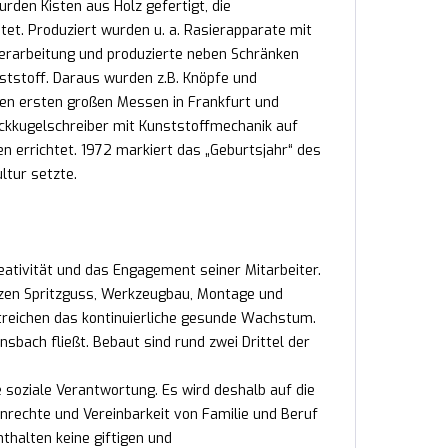
den Kisten aus Holz gefertigt, die
et. Produziert wurden u. a. Rasierapparate mit
erarbeitung und produzierte neben Schränken
tstoff. Daraus wurden z.B. Knöpfe und
den ersten großen Messen in Frankfurt und
ckkugelschreiber mit Kunststoffmechanik auf
n errichtet. 1972 markiert das „Geburtsjahr“ des
ltur setzte.
reativität und das Engagement seiner Mitarbeiter.
nzen Spritzguss, Werkzeugbau, Montage und
treichen das kontinuierliche gesunde Wachstum.
sbach fließt. Bebaut sind rund zwei Drittel der
e soziale Verantwortung. Es wird deshalb auf die
nrechte und Vereinbarkeit von Familie und Beruf
nthalten keine giftigen und