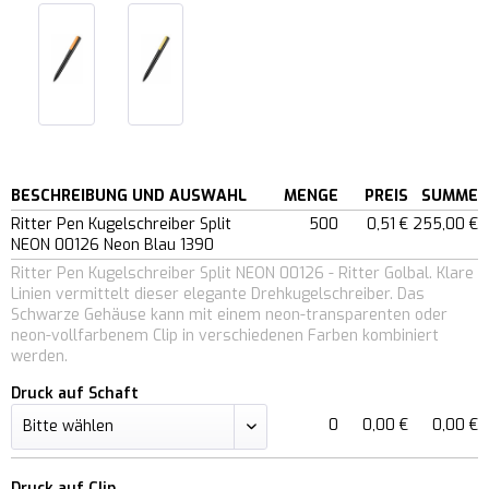
BESCHREIBUNG UND AUSWAHL
MENGE
PREIS
SUMME
Ritter Pen Kugelschreiber Split
500
0,51 €
255,00 €
NEON 00126 Neon Blau 1390
Ritter Pen Kugelschreiber Split NEON 00126 - Ritter Golbal. Klare
Linien vermittelt dieser elegante Drehkugelschreiber. Das
Schwarze Gehäuse kann mit einem neon-transparenten oder
neon-vollfarbenem Clip in verschiedenen Farben kombiniert
werden.
Druck auf Schaft
0
0,00 €
0,00 €
Druck auf Clip