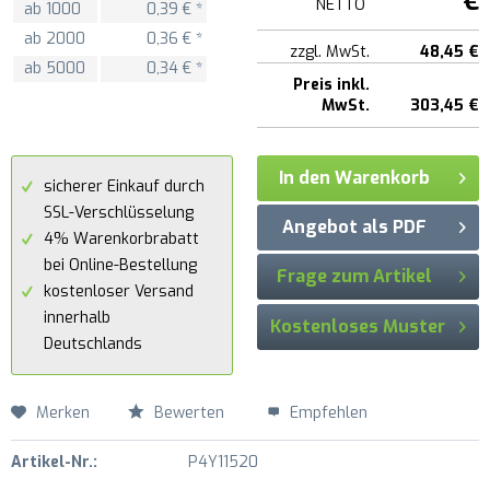
€
NETTO
ab
1000
0,39 € *
ab
2000
0,36 € *
zzgl. MwSt.
48,45 €
ab
5000
0,34 € *
Preis inkl.
MwSt.
303,45 €
In den Warenkorb
sicherer Einkauf durch
SSL-Verschlüsselung
Angebot als PDF
4% Warenkorbrabatt
bei Online-Bestellung
Frage zum Artikel
kostenloser Versand
innerhalb
Kostenloses Muster
Deutschlands
Merken
Bewerten
Empfehlen
Artikel-Nr.:
P4Y11520