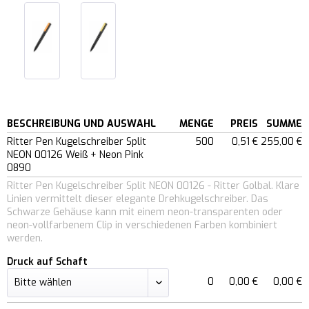
BESCHREIBUNG UND AUSWAHL
MENGE
PREIS
SUMME
Ritter Pen Kugelschreiber Split
500
0,51 €
255,00 €
NEON 00126 Weiß + Neon Pink
0890
Ritter Pen Kugelschreiber Split NEON 00126 - Ritter Golbal. Klare
Linien vermittelt dieser elegante Drehkugelschreiber. Das
Schwarze Gehäuse kann mit einem neon-transparenten oder
neon-vollfarbenem Clip in verschiedenen Farben kombiniert
werden.
Druck auf Schaft
0
0,00 €
0,00 €