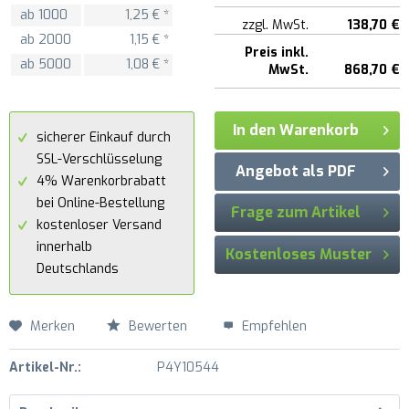
ab
1000
1,25 € *
zzgl. MwSt.
138,70 €
ab
2000
1,15 € *
Preis inkl.
ab
5000
1,08 € *
MwSt.
868,70 €
In den Warenkorb
sicherer Einkauf durch
SSL-Verschlüsselung
Angebot als PDF
4% Warenkorbrabatt
bei Online-Bestellung
Frage zum Artikel
kostenloser Versand
innerhalb
Kostenloses Muster
Deutschlands
Merken
Bewerten
Empfehlen
Artikel-Nr.:
P4Y10544