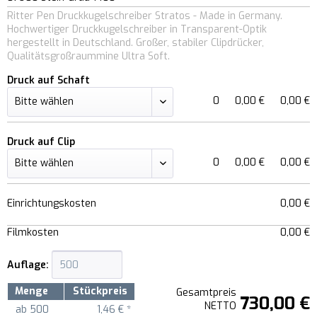
Ritter Pen Druckkugelschreiber Stratos - Made in Germany.
Hochwertiger Druckkugelschreiber in Transparent-Optik
hergestellt in Deutschland. Großer, stabiler Clipdrücker,
Qualitätsgroßraummine Ultra Soft.
Druck auf Schaft
0
0,00 €
0,00 €
Druck auf Clip
0
0,00 €
0,00 €
Einrichtungskosten
0,00 €
Filmkosten
0,00 €
Auflage:
Menge
Stückpreis
Gesamtpreis
730,00 €
NETTO
ab
500
1,46 € *