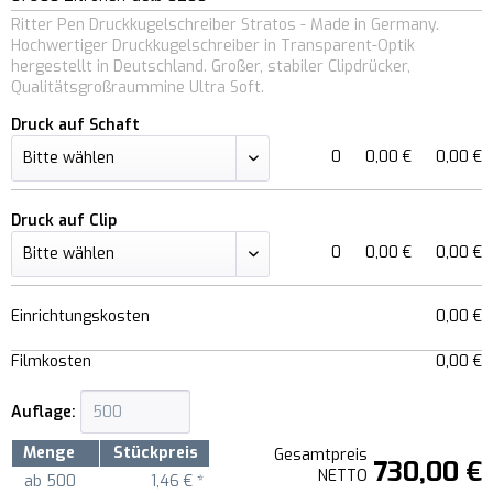
Ritter Pen Druckkugelschreiber Stratos - Made in Germany.
Hochwertiger Druckkugelschreiber in Transparent-Optik
hergestellt in Deutschland. Großer, stabiler Clipdrücker,
Qualitätsgroßraummine Ultra Soft.
Druck auf Schaft
0
0,00 €
0,00 €
Druck auf Clip
0
0,00 €
0,00 €
Einrichtungskosten
0,00 €
Filmkosten
0,00 €
Auflage:
Menge
Stückpreis
Gesamtpreis
730,00 €
NETTO
ab
500
1,46 € *