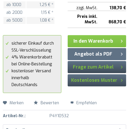
ab
1000
1,25 € *
zzgl. MwSt.
138,70 €
ab
2000
1,15 € *
Preis inkl.
ab
5000
1,08 € *
MwSt.
868,70 €
In den Warenkorb
sicherer Einkauf durch
SSL-Verschlüsselung
Angebot als PDF
4% Warenkorbrabatt
bei Online-Bestellung
Frage zum Artikel
kostenloser Versand
innerhalb
Kostenloses Muster
Deutschlands
Merken
Bewerten
Empfehlen
Artikel-Nr.:
P4Y10532