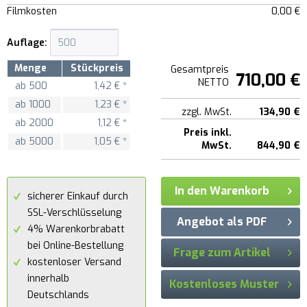
Filmkosten
0,00 €
Auflage:
Menge
Stückpreis
Gesamtpreis
710,00 €
NETTO
ab
500
1,42 € *
ab
1000
1,23 € *
zzgl. MwSt.
134,90 €
ab
2000
1,12 € *
Preis inkl.
ab
5000
1,05 € *
MwSt.
844,90 €
In den Warenkorb
sicherer Einkauf durch
SSL-Verschlüsselung
Angebot als PDF
4% Warenkorbrabatt
bei Online-Bestellung
Frage zum Artikel
kostenloser Versand
innerhalb
Kostenloses Muster
Deutschlands